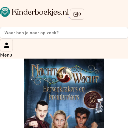
Op de hoogte blijven van onze acties?
Meld je aan voor onze nieuwsbrief en ontvang
10%
korting
op je eerste aankoop!
Wat is je voornaam?
*
Menu
Wat is je e-mailadres?
*
Aanmelden
We gebruiken je gegevens om contact op te nemen, in
overeenstemming met ons
privacybeleid.