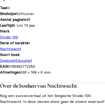
Taal
nl
Bindwijze
Softcover
Aantal pagina's
48
Leeftijd
9 t/m 13 jaar
Merk
Studio 100
Serie of karakter
Nachtwacht
Soort boek
Doeboek
Educatief
EAN
9789462772359
Afmetingen
240 × 168 × 6 mm
Over de boeken van Nachtwacht
Nog een succesverhaal uit het Belgische Studio 100:
Nachtwacht. In deze nieuwe show gaan de stoere weerwolf