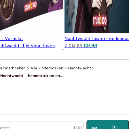
rt Verhulst
Nachtwacht luister- en leesb
Oorspronkelijke prij
Huidige prijs is
htwacht: Tijd voor toverij
2
€
9,99
€
14,99
was: €14,99.
€9,99.
,99
Kinderboeken
>
Alle kinderboeken
>
Nachtwacht
>
Nachtwacht – hersenkrakers en
breinbrekers
Heb je een vraag?
In