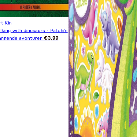
t Kin
king with dinosaurs - Patchi’s
annende avonturen
€
3,99