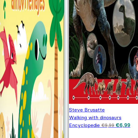
Steve Brusatte
Walking with dinosaurs
Oorspron
Hui
Encyclopedie
€
6,99
€
9,99
prijs was
prij
€9,99.
€6,