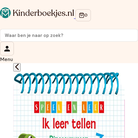
Op de hoogte blijven van onze acties?
Meld je aan voor onze nieuwsbrief en ontvang
10%
korting
op je eerste aankoop!
Wat is je voornaam?
*
Menu
Wat is je e-mailadres?
*
Aanmelden
We gebruiken je gegevens om contact op te nemen, in
overeenstemming met ons
privacybeleid.