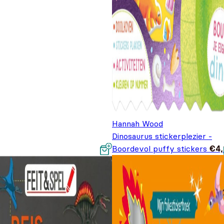
Hannah Wood
Dinosaurus stickerplezier -
Boordevol puffy stickers
€
4