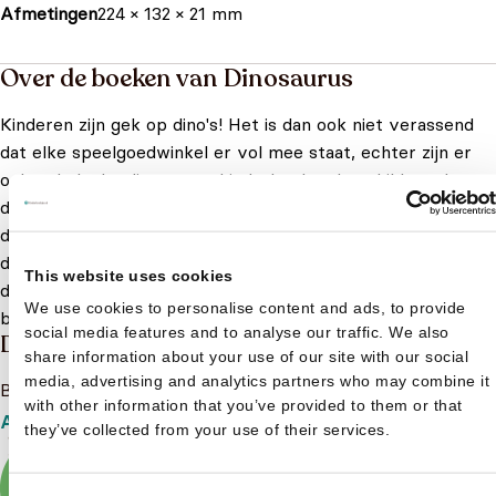
Afmetingen
224 × 132 × 21 mm
Over de boeken van Dinosaurus
Kinderen zijn gek op dino's! Het is dan ook niet verassend
dat elke speelgoedwinkel er vol mee staat, echter zijn er
ook vele leuke dinosaurus kinderboeken beschikbaar. In
deze boeken vind je fascinerende verhalen en weetjes over
deze prehistorische reuzen. Hoe zag de wereld eruit toen
dinosaurussen nog leefden? Kinderen willen het allemaal
This website uses cookies
dolgraag weten. Bestel daarom nu een leuke dinosaurus
We use cookies to personalise content and ads, to provide
boekje!
Meer lezen
social media features and to analyse our traffic. We also
Dinosaurus
share information about your use of our site with our social
media, advertising and analytics partners who may combine it
Bekijk het boeken aanbod van Dinosaurus
with other information that you’ve provided to them or that
Aanbod
they’ve collected from your use of their services.