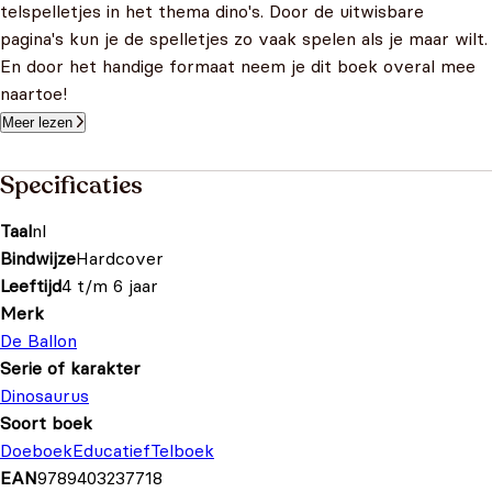
telspelletjes in het thema dino's. Door de uitwisbare
pagina's kun je de spelletjes zo vaak spelen als je maar wilt.
En door het handige formaat neem je dit boek overal mee
naartoe!
Meer lezen
Specificaties
Taal
nl
Bindwijze
Hardcover
Leeftijd
4 t/m 6 jaar
Merk
De Ballon
Serie of karakter
Dinosaurus
Soort boek
Doeboek
Educatief
Telboek
EAN
9789403237718