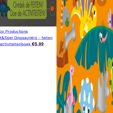
bo Productions
t&Spel Dinosauriërs - feiten
activiteitenboek
€
5,99