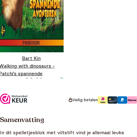
Bart Kin
Walking with dinosaurs -
Patchi’s spannende
€
3,99
avonturen
Veilig betalen
Samenvatting
In dit spelletjesblok met viltstift vind je allemaal leuke