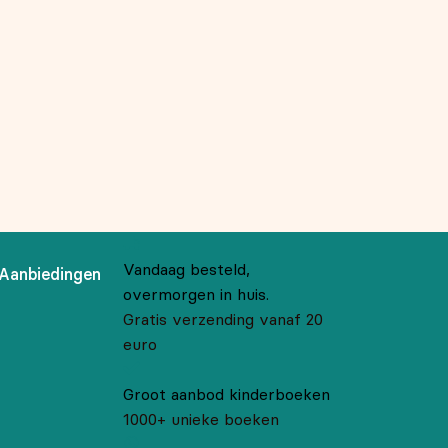
Vandaag besteld,
Aanbiedingen
overmorgen in huis.
Gratis verzending vanaf 20
euro
Groot aanbod kinderboeken
1000+ unieke boeken