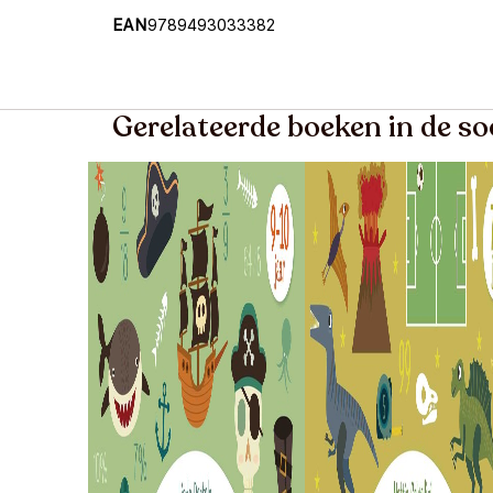
EAN
9789493033382
Gerelateerde boeken in de s