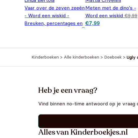
Linda Bertola
Mattia Crivellini
Vaar over de zeven zeeën
Meten met de dino's -
- Word een wiskid -
Word een wiskid
€
9,99
Oorspronkelijke prijs
Huidige prijs is:
Breuken, percentages en
€
7,99
was: €9,99.
€7,99.
Oorspronkelijke
Huidige
decimalen
€
6,99
€
9,99
prijs was:
prijs is:
€9,99.
€6,99.
Kinderboeken
>
Alle kinderboeken
>
Doeboek
>
Ugly 
Heb je een vraag?
Vind binnen no-time antwoord op je vraag 
Alles van Kinderboekjes.nl