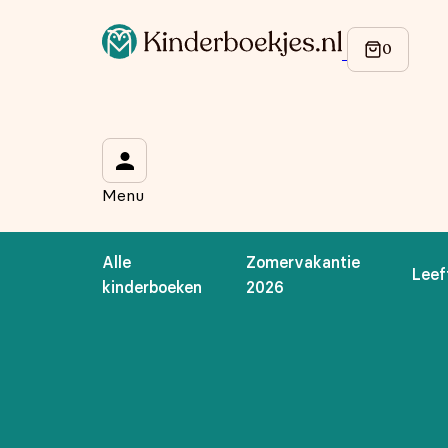
Op de hoogte blijven van onze acties?
Meld je aan voor onze nieuwsbrief en ontvang
10% korti
Wat is je voornaam?
*
Menu
Wat is je e-mailadres?
*
Alle
Zomervakantie
Leef
Aanmelden
kinderboeken
2026
We gebruiken je gegevens om contact op te nemen, in