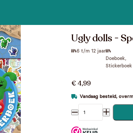
Ugly dolls - S
6 t/m 12 jaar
Doeboek,
Stickerboek
€ 4,99
Vandaag besteld, overmo
Ugly dolls - Spel- en sticke