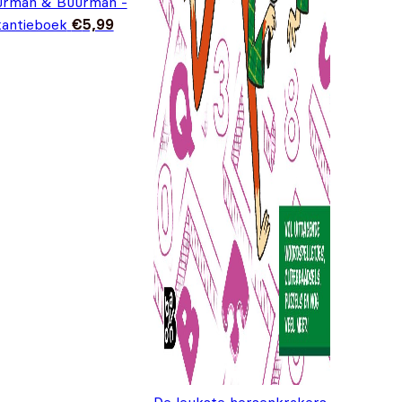
urman & Buurman -
antieboek
€
5,99