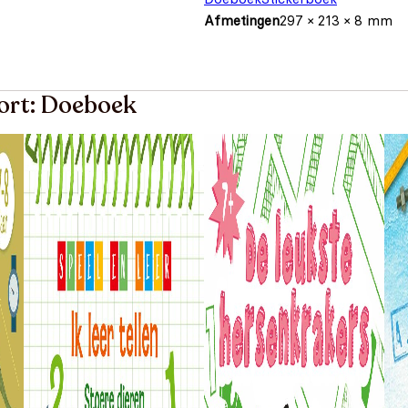
Afmetingen
297 × 213 × 8 mm
oort: Doeboek