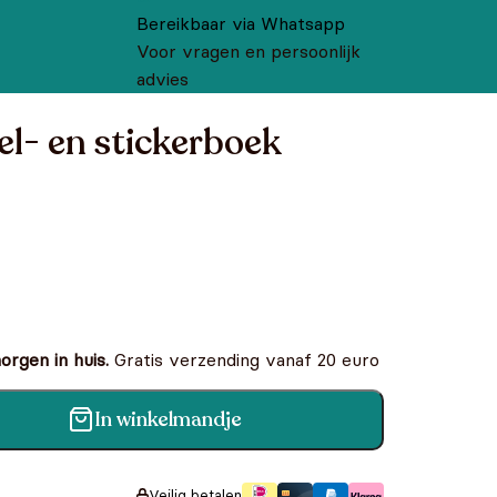
Bereikbaar via Whatsapp
Voor vragen en persoonlijk
advies
pel- en stickerboek
rgen in huis.
Gratis verzending vanaf 20 euro
In winkelmandje
rboek aantal
Veilig betalen