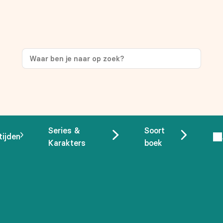
ng
op je eerste aankoop!
Series &
Soort
tijden
Karakters
boek
 overeenstemming met ons
privacybeleid.