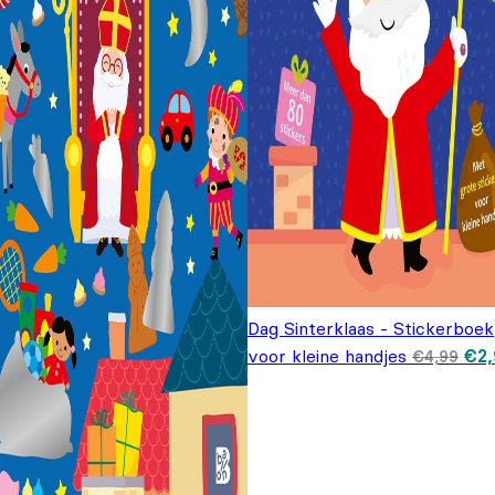
Dag Sinterklaas - Stickerboek
Oor
voor kleine handjes
€
2
€
4,99
pri
€4,