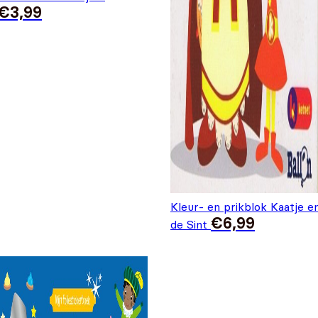
€
3,99
Kleur- en prikblok Kaatje e
€
6,99
de Sint