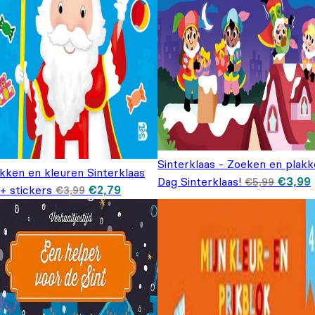
Sinterklaas - Zoeken en plakk
kken en kleuren Sinterklaas
Oorspr
Dag Sinterklaas!
€
3,99
€
5,99
Oorspronkelijke prijs was: €3,99.
Huidige prijs is: €2,79.
prijs w
p
+ stickers
€
2,79
€
3,99
€5,99.