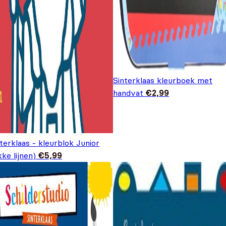
Sinterklaas kleurboek met
handvat
€
2,99
terklaas - kleurblok Junior
kke lijnen)
€
5,99