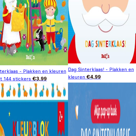
Dag Sinterklaas! - Plakken en
terklaas - Plakken en kleuren
kleuren
€
4,99
t 144 stickers
€
3,99