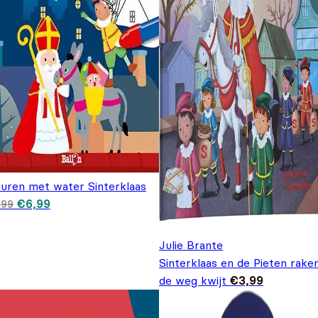
euren met water Sinterklaas
Oorspronkelijke prijs was: €9,99.
Huidige prijs is: €6,99.
€
6,99
,99
Julie Brante
Sinterklaas en de Pieten rake
de weg kwijt
€
3,99