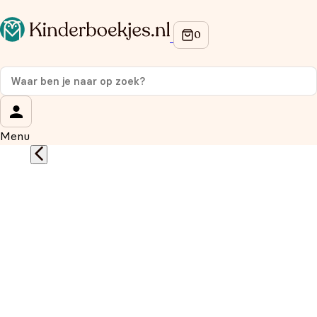
Op de hoogte blijven van onze acties?
Meld je aan voor onze nieuwsbrief en ontvang
10% korti
eerste aankoop!
Wat is je voornaam?
*
Menu
Wat is je e-mailadres?
*
Aanmelden
We gebruiken je gegevens om contact op te nemen, in
overeenstemming met ons
privacybeleid.