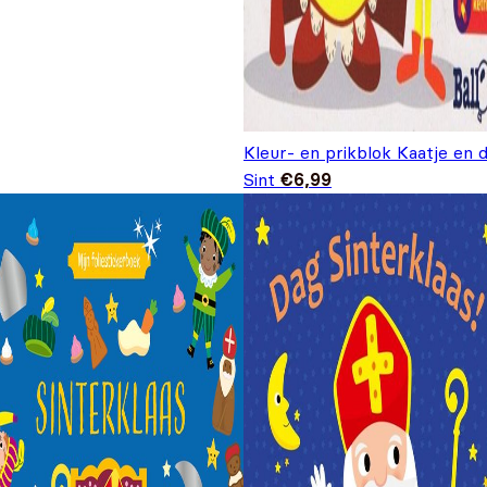
Kleur- en prikblok Kaatje en 
Sint
€
6,99