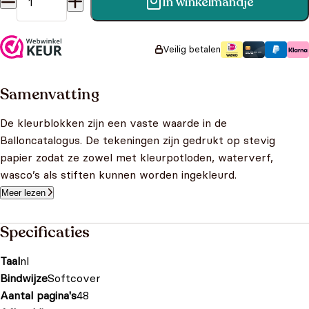
In winkelmandje
Kleurblok Sinterklaas aantal
Veilig betalen
Samenvatting
De kleurblokken zijn een vaste waarde in de
Balloncatalogus. De tekeningen zijn gedrukt op stevig
papier zodat ze zowel met kleurpotloden, waterverf,
wasco’s als stiften kunnen worden ingekleurd.
Meer lezen
Specificaties
Taal
nl
Bindwijze
Softcover
Aantal pagina's
48