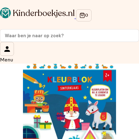
Op de hoogte blijven van onze acties?
Meld je aan voor onze nieuwsbrief en ontvang
10% korti
eerste aankoop!
Wat is je voornaam?
*
Menu
Wat is je e-mailadres?
*
Aanmelden
We gebruiken je gegevens om contact op te nemen, in
overeenstemming met ons
privacybeleid.