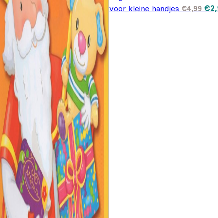
Oor
voor kleine handjes
€
2
€
4,99
pri
€4,