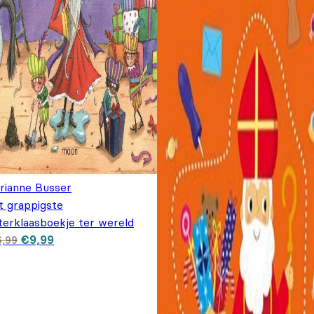
rianne Busser
t grappigste
terklaasboekje ter wereld
Oorspronkelijke prijs was: €16,99.
Huidige prijs is: €9,99.
€
9,99
6,99