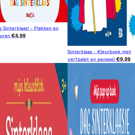
 Sinterklaas! - Plakken en
euren
€
4,99
Sinterklaas - Kleurboek met
verfpalet en penseel
€
9,99