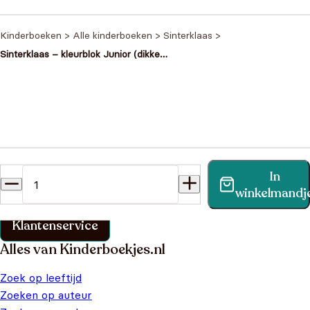
was: €16,99.
€9,99.
Kinderboeken
>
Alle kinderboeken
>
Sinterklaas
>
Sinterklaas – kleurblok Junior (dikke
lijnen)
Heb je een vraag?
In
Vind binnen no-time antwoord op je vraag op onze
winkelmandj
klantenservice pagina.
Klantenservice
Alles van Kinderboekjes.nl
Zoek op leeftijd
Zoeken op auteur