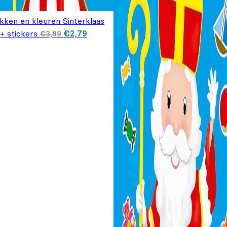
kken en kleuren Sinterklaas
Oorspronkelijke
Huidige
+ stickers
€
2,79
€
3,99
prijs was:
prijs is:
€3,99.
€2,79.