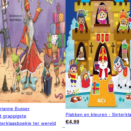
rianne Busser
Plakken en kleuren - Sinterkl
t grappigste
€
4,99
terklaasboekje ter wereld
Oorspronkelijke prijs
Huidige prijs is:
€
9,99
6,99