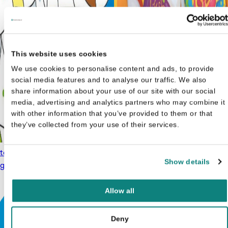
This website uses cookies
We use cookies to personalise content and ads, to provide
social media features and to analyse our traffic. We also
share information about your use of our site with our social
media, advertising and analytics partners who may combine it
with other information that you’ve provided to them or that
they’ve collected from your use of their services.
terklaas - Kleur en ontdek -
Sinterklaas: Knutsel- en
Show details
gisch kleurboek
€
3,99
kleurboek
€
4,99
Allow all
Deny