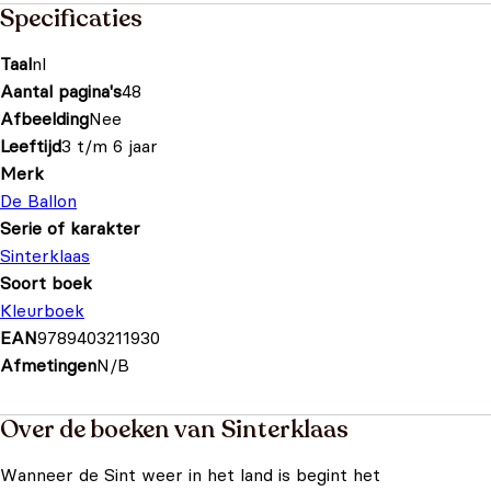
Specificaties
Taal
nl
Aantal pagina's
48
Afbeelding
Nee
Leeftijd
3 t/m 6 jaar
Merk
De Ballon
Serie of karakter
Sinterklaas
Soort boek
Kleurboek
EAN
9789403211930
Afmetingen
N/B
Over de boeken van Sinterklaas
Wanneer de Sint weer in het land is begint het