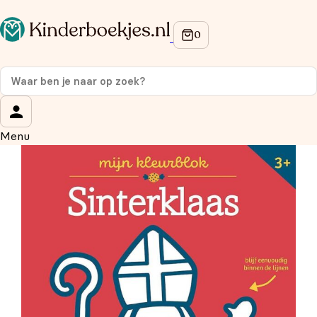
Op de hoogte blijven van onze acties?
Meld je aan voor onze nieuwsbrief en ontvang
10%
korting
op je eerste aankoop!
Wat is je voornaam?
*
Menu
Wat is je e-mailadres?
*
Aanmelden
We gebruiken je gegevens om contact op te nemen, in
overeenstemming met ons
privacybeleid.