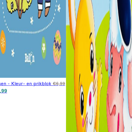
en - Kleur- en prikblok
€
6,99
spronkelijke prijs was:
Huidige prijs is: €5,99.
,99
,99.