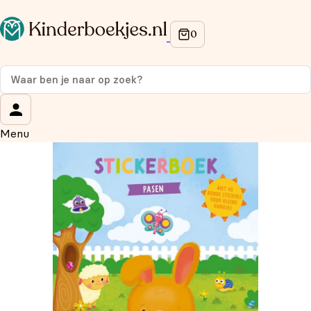
Op de hoogte blijven van onze acties?
Meld je aan voor onze nieuwsbrief en ontvang
10%
korting
op je eerste aankoop!
Wat is je voornaam?
*
Menu
Wat is je e-mailadres?
*
Aanmelden
We gebruiken je gegevens om contact op te nemen, in
overeenstemming met ons
privacybeleid.