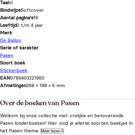
Taal
nl
Bindwijze
Softcover
Aantal pagina's
16
Leeftijd
2 t/m 4 jaar
Merk
De Ballon
Serie of karakter
Pasen
Soort boek
Stickerboek
EAN
9789403221960
Afmetingen
268 × 198 × 6 mm
Over de boeken van Pasen
Welkom bij onze collectie met vrolijke en betoverende
Pasen kinderboeken! Hier vind je allerlei soorten boekjes in
het Pasen thema.
Meer lezen