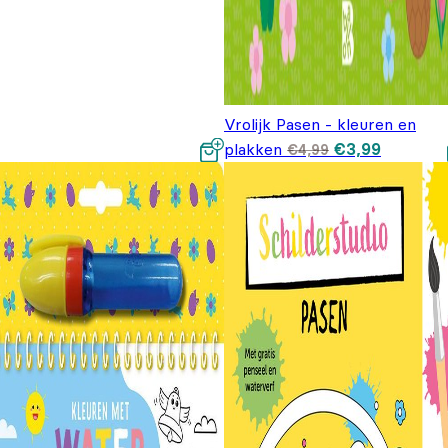
Vrolijk Pasen - kleuren en
Oorspronkelijk
Huidige
plakken
€
3,99
€
4,99
prijs was: €4,
prijs is:
€3,99.