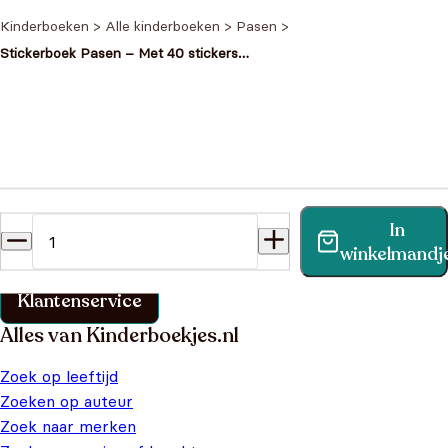
Kinderboeken
>
Alle kinderboeken
>
Pasen
>
Stickerboek Pasen – Met 40 stickers
voor kleine handjes
Heb je een vraag?
In
Vind binnen no-time antwoord op je vraag op onze
winkelmandj
klantenservice pagina.
Klantenservice
Alles van Kinderboekjes.nl
Zoek op leeftijd
Zoeken op auteur
Zoek naar merken