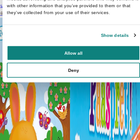
euren met water - Pasen
Schilderstudio Pasen
with other information that you’ve provided to them or that
€
9,99
Oorspronkelijke prijs
Huidige prijs is:
Oorspronkelijke prijs was:
Huidige prijs is: €7,99.
they’ve collected from your use of their services.
€
5,99
,99
€
7,99
was: €8,99.
€5,99.
€9,99.
Show details
Allow all
Deny