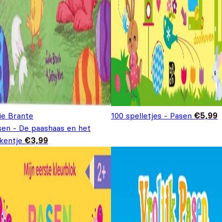
ie Brante
100 spelletjes - Pasen
€
5,99
sen - De paashaas en het
kentje
€
3,99