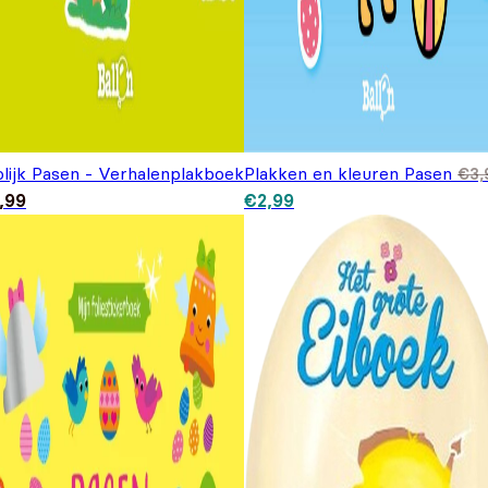
olijk Pasen - Verhalenplakboek
Plakken en kleuren Pasen
€
3,
Oorspronkelijke prijs was:
Huidige prijs is: €2,99.
,99
€
2,99
€3,99.