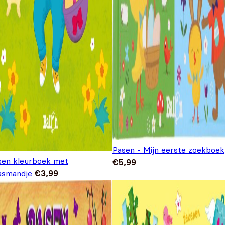
Pasen - Mijn eerste zoekboek
sen kleurboek met
€
5,99
asmandje
€
3,99