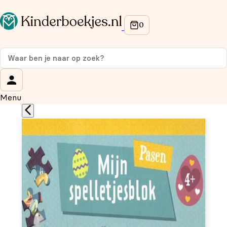
Op de hoogte blijven van onze acties?
Meld je aan voor onze nieuwsbrief en ontvang
10% korti
eerste aankoop!
Wat is je voornaam?
*
Menu
Wat is je e-mailadres?
*
Aanmelden
We gebruiken je gegevens om contact op te nemen, in
overeenstemming met ons
privacybeleid.