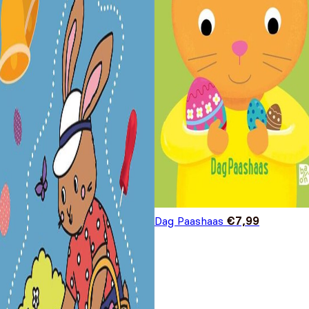
Dag Paashaas
€
7,99