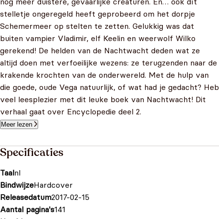
nog meer duistere, gevaarlijke creaturen. En… ook dít
stelletje ongeregeld heeft geprobeerd om het dorpje
Schemermeer op stelten te zetten. Gelukkig was dat
buiten vampier Vladimir, elf Keelin en weerwolf Wilko
gerekend! De helden van de Nachtwacht deden wat ze
altijd doen met verfoeilijke wezens: ze terugzenden naar de
krakende krochten van de onderwereld. Met de hulp van
die goede, oude Vega natuurlijk, of wat had je gedacht? Heb
veel leesplezier met dit leuke boek van Nachtwacht! Dit
verhaal gaat over Encyclopedie deel 2.
Meer lezen
Specificaties
Taal
nl
Bindwijze
Hardcover
Releasedatum
2017-02-15
Aantal pagina's
141