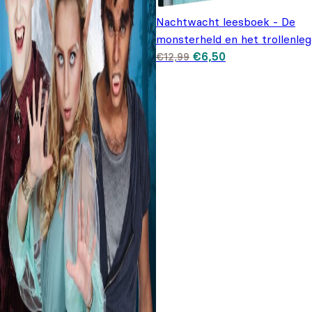
Nachtwacht leesboek - De
monsterheld en het trollenleg
Oorspronkelijke prijs
Huidige prijs is:
€
6,50
€
12,99
was: €12,99.
€6,50.