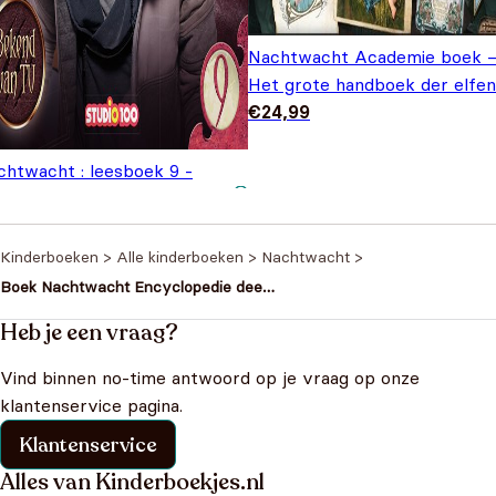
Nachtwacht Academie boek 
Het grote handboek der elfen
€
24,99
chtwacht : leesboek 9 -
iezelhelden
€
7,99
Kinderboeken
>
Alle kinderboeken
>
Nachtwacht
>
Boek Nachtwacht Encyclopedie deel
2
Heb je een vraag?
Vind binnen no-time antwoord op je vraag op onze
klantenservice pagina.
Klantenservice
Alles van Kinderboekjes.nl