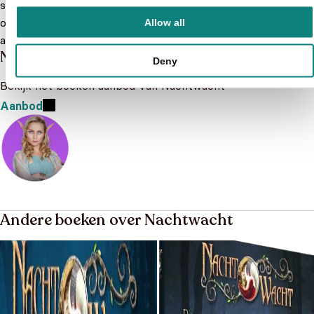
strijd aan met de onderwereld. Er zijn ook vele boekjes
over deze spannende avonturen uitgebracht. Bekijk nu het
Allow all
aanbod en koop een leuk Nachtwacht boekje!
Meer lezen
Nachtwacht
Deny
Bekijk het boeken aanbod van Nachtwacht
Aanbod
Andere boeken over Nachtwacht