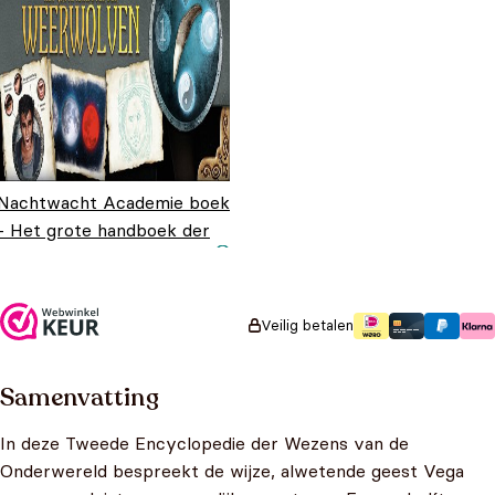
Nachtwacht Academie boek
- Het grote handboek der
weerwolven
Oorspronkelijke
Huidige
€
24,99
€
9,99
prijs was:
prijs is:
€24,99.
€9,99.
Veilig betalen
Samenvatting
In deze Tweede Encyclopedie der Wezens van de
Onderwereld bespreekt de wijze, alwetende geest Vega