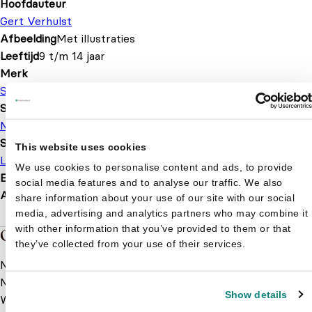
Hoofdauteur
Gert Verhulst
Afbeelding
Met illustraties
Leeftijd
9 t/m 14 jaar
Merk
Studio 100
Serie of karakter
Nachtwacht
Soort boek
This website uses cookies
Leesboek
We use cookies to personalise content and ads, to provide
EAN
9789462772052
social media features and to analyse our traffic. We also
Afmetingen
244 × 188 × 25 mm
share information about your use of our site with our social
media, advertising and analytics partners who may combine it
with other information that you’ve provided to them or that
Over de boeken van Nachtwacht
they’ve collected from your use of their services.
Nog een succesverhaal uit het Belgische Studio 100:
Nachtwacht. In deze nieuwe show gaan de stoere weerwolf
Show details
Wilko, de slimme vampier Vladimir en de Toverelf Keelin de