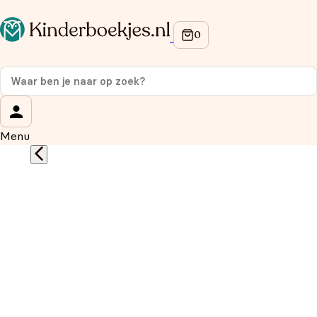
Op de hoogte blijven van onze acties?
Meld je aan voor onze nieuwsbrief en ontvang
10%
korting
op je eerste aankoop!
Wat is je voornaam?
*
Menu
Wat is je e-mailadres?
*
Aanmelden
We gebruiken je gegevens om contact op te nemen, in
overeenstemming met ons
privacybeleid.