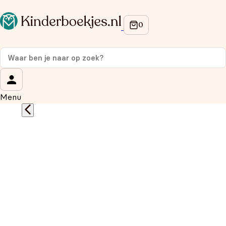
Op de hoogte blijven van onze acties?
Meld je aan voor onze nieuwsbrief en ontvang
10%
korting
op je eerste aankoop!
Wat is je voornaam?
*
Menu
Wat is je e-mailadres?
*
Aanmelden
We gebruiken je gegevens om contact op te nemen, in
overeenstemming met ons
privacybeleid.