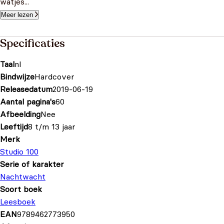
watjes...
Meer lezen
Specificaties
Taal
nl
Bindwijze
Hardcover
Releasedatum
2019-06-19
Aantal pagina's
60
Afbeelding
Nee
Leeftijd
8 t/m 13 jaar
Merk
Studio 100
Serie of karakter
Nachtwacht
Soort boek
Leesboek
EAN
9789462773950