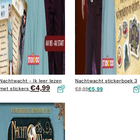
Nachtwacht - Ik leer lezen
Nachtwacht stickerboek 3
€
4,99
met stickers
Oorspronkelijke prij
Huidige prijs is:
€
8,99
€
5,99
was: €8,99.
€5,99.