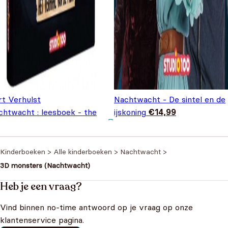
rt Verhulst
Nachtwacht - De sintel en de
chtwacht : leesboek - the
ijskoning
€
14,99
vie
€
9,99
Kinderboeken
>
Alle kinderboeken
>
Nachtwacht
>
3D monsters (Nachtwacht)
Heb je een vraag?
Vind binnen no-time antwoord op je vraag op onze
klantenservice pagina.