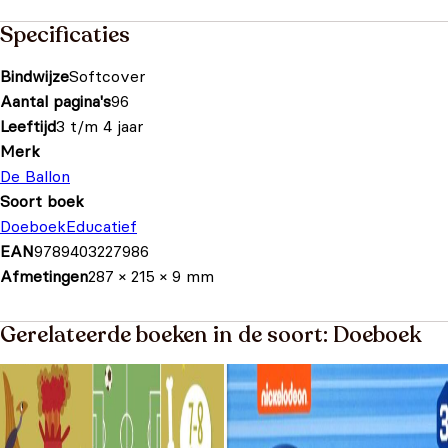
Specificaties
Bindwijze
Softcover
Aantal pagina's
96
Leeftijd
3 t/m 4 jaar
Merk
De Ballon
Soort boek
Doeboek
Educatief
EAN
9789403227986
Afmetingen
287 × 215 × 9 mm
Gerelateerde boeken in de soort: Doeboek