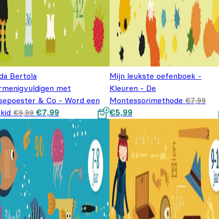
da Bertola
Mijn leukste oefenboek -
rmenigvuldigen met
Kleuren - De
sepoester & Co - Word een
Montessorimethode
€
7,99
Oorspronkelijke
Huidige prijs
Oorspronkelijke prijs was:
Huidige prijs is: €5,99.
kid
€
7,99
€
5,99
€
9,99
prijs was: €9,99.
is: €7,99.
€7,99.