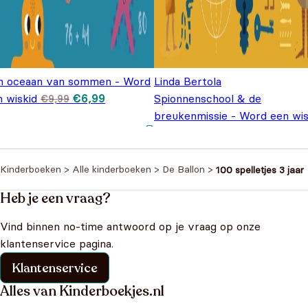
n oceaan van sommen - Word
Linda Bertola
Oorspronkelijke
Huidige
n wiskid
€
6,99
Spionnenschool & de
€
9,99
prijs was:
prijs is:
breukenmissie - Word een wis
€9,99.
€6,99.
Oorspronkelijke prijs
Huidige prijs is:
€
7,99
€
9,99
was: €9,99.
€7,99.
Kinderboeken
>
Alle kinderboeken
>
De Ballon
>
100 spelletjes 3 jaar
Heb je een vraag?
Vind binnen no-time antwoord op je vraag op onze
klantenservice pagina.
Klantenservice
Alles van Kinderboekjes.nl