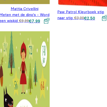
Mattia Crivellini
Paw Patrol Kleurboek stip
Meten met de dino's - Word
naar stip
Oorspronkelij
Huidige prijs
€
3,00
€
2,50
een wiskid
Oorspronkelijke
Huidige prijs
€
9,99
€
7,99
prijs was:
is: €2,50.
prijs was:
is: €7,99.
€3,00.
€9,99.