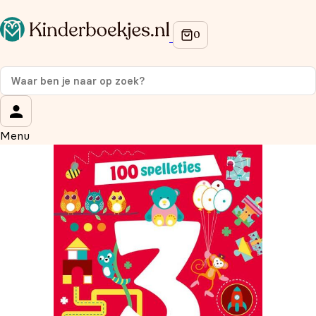
Op de hoogte blijven van onze acties?
Meld je aan voor onze nieuwsbrief en ontvang
10%
korting
op je eerste aankoop!
Wat is je voornaam?
*
Menu
Wat is je e-mailadres?
*
Aanmelden
We gebruiken je gegevens om contact op te nemen, in
overeenstemming met ons
privacybeleid.