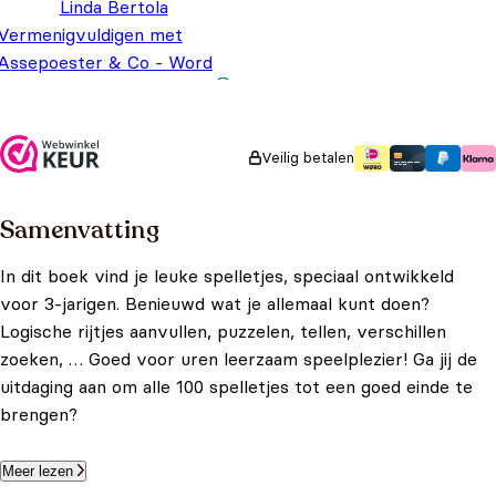
Linda Bertola
Vermenigvuldigen met
Assepoester & Co - Word
een wiskid
Oorspronkelijke
Huidige prijs
€
9,99
€
7,99
prijs was:
is: €7,99.
€9,99.
Veilig betalen
Samenvatting
In dit boek vind je leuke spelletjes, speciaal ontwikkeld
voor 3-jarigen. Benieuwd wat je allemaal kunt doen?
Logische rijtjes aanvullen, puzzelen, tellen, verschillen
zoeken, … Goed voor uren leerzaam speelplezier! Ga jij de
uitdaging aan om alle 100 spelletjes tot een goed einde te
brengen?
Meer lezen