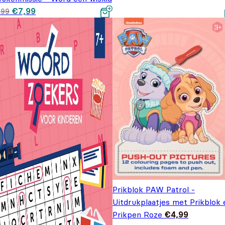
Oorspronkelijke prijs
Huidige prijs is:
€
7,99
,99
was: €9,99.
€7,99.
Prikblok PAW Patrol -
Uitdrukplaatjes met Prikblok 
Prikpen Roze
€
4,99