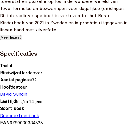
toverstaf en puzzel erop los in de wondere wereld van
Toverformules en bezweringen voor dagelijkse (on)dingen.
Dit interactieve spelboek is verkozen tot het Beste
Kinderboek van 2021 in Zweden en is prachtig uitgegeven in
linnen band met zilverfolie.
Meer lezen
Specificaties
Taal
nl
Bindwijze
Hardcover
Aantal pagina's
32
Hoofdauteur
David Sundin
Leeftijd
8 t/m 14 jaar
Soort boek
Doeboek
Leesboek
EAN
9789000384525