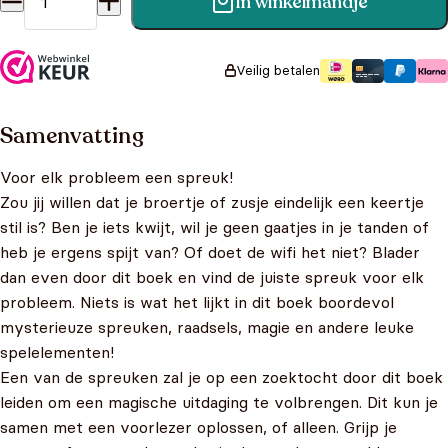
In winkelmandje
Toverformules en bezweringen voor dagelijkse (on)dingen
aantal
Veilig betalen
Samenvatting
Voor elk probleem een spreuk!
Zou jij willen dat je broertje of zusje eindelijk een keertje
stil is? Ben je iets kwijt, wil je geen gaatjes in je tanden of
heb je ergens spijt van? Of doet de wifi het niet? Blader
dan even door dit boek en vind de juiste spreuk voor elk
probleem. Niets is wat het lijkt in dit boek boordevol
mysterieuze spreuken, raadsels, magie en andere leuke
spelelementen!
Een van de spreuken zal je op een zoektocht door dit boek
leiden om een magische uitdaging te volbrengen. Dit kun je
samen met een voorlezer oplossen, of alleen. Grijp je