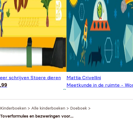
leer schrijven Stoere dieren
Mattia Crivellini
,99
Meetkunde in de ruimte - Wo
Oorspronkel
Huidi
een wiskid
€
6,99
€
9,99
prijs was:
prijs i
€9,99.
€6,99
Kinderboeken
>
Alle kinderboeken
>
Doeboek
>
Toverformules en bezweringen voor
dagelijkse (on)dingen