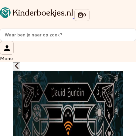
Op de hoogte blijven van onze acties?
Meld je aan voor onze nieuwsbrief en ontvang
10%
korting
op je eerste aankoop!
Wat is je voornaam?
*
Menu
Wat is je e-mailadres?
*
Aanmelden
We gebruiken je gegevens om contact op te nemen, in
overeenstemming met ons
privacybeleid.