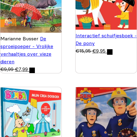
Interactief schuifjesboek -
Marianne Busser
De
De pony
sproeipoeper - Vrolijke
€
15,95
€
9,95
verhaaltjes over vieze
dieren
€
9,99
€
7,99