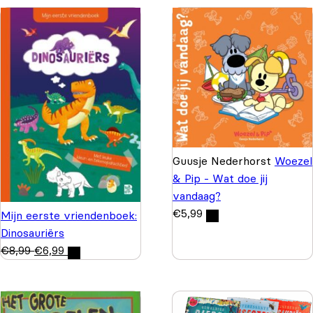
Guusje Nederhorst
Woezel
& Pip - Wat doe jij
vandaag?
€
5,99
Mijn eerste vriendenboek:
Dinosauriërs
€
8,99
€
6,99