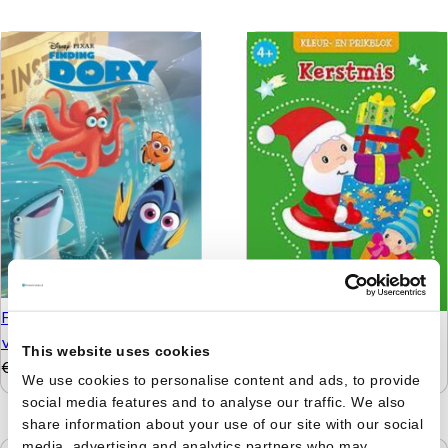
Finding Dory - Het verhaal
Kerstmis kleur- en
van de film in strip
This website uses cookies
prikblok
€
7,95
€
5,50
We use cookies to personalise content and ads, to provide
social media features and to analyse our traffic. We also
share information about your use of our site with our social
media, advertising and analytics partners who may