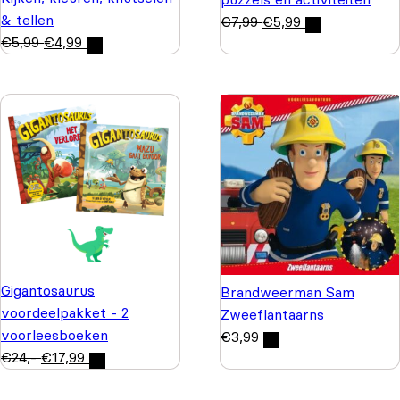
& tellen
€
7,99
€
5,99
€
5,99
€
4,99
Gigantosaurus
Brandweerman Sam
voordeelpakket - 2
Zweeflantaarns
voorleesboeken
€
3,99
€
24,-
€
17,99