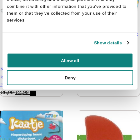
combine it with other information that you’ve provided to
them or that they’ve collected from your use of their
services.
Vakantieboeken bundel 3-
7 jaar
Show details
€
39,-
€
24,99
Allow all
Kleurboek met
kleurpotloodjes -
Deny
Prinsessen
€
5,99
€
4,99