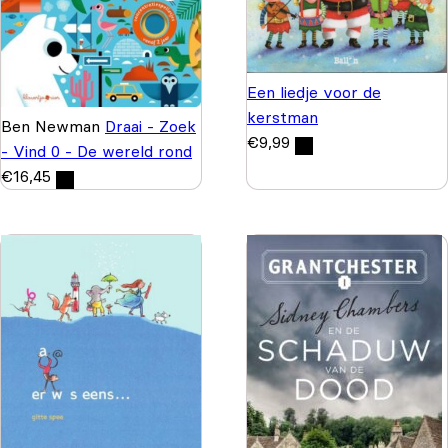
Een liedje voor de
kerstman
Ben Newman
Draai - Zoek
€
9,99
- Vind 0 - De wereld rond
€
16,45