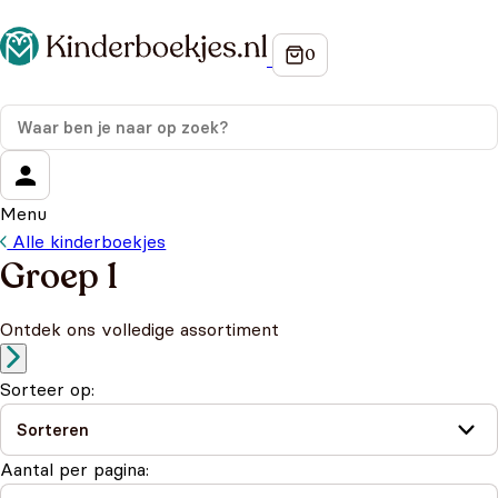
Op de hoogte blijven van onze acties?
Meld je aan voor onze nieuwsbrief en ontvang
10%
korting
op je eerste aankoop!
Wat is je voornaam?
*
Menu
Alle kinderboekjes
Wat is je e-mailadres?
*
Groep 1
Ontdek ons volledige assortiment
Aanmelden
We gebruiken je gegevens om contact op te nemen,
Sorteer op:
in overeenstemming met ons
privacybeleid.
Aantal per pagina: