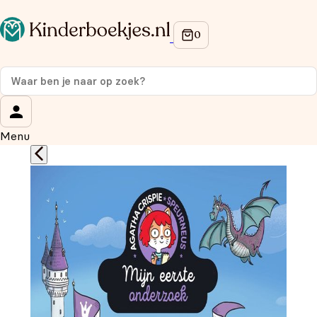
Op de hoogte blijven van onze acties?
Meld je aan voor onze nieuwsbrief en ontvang
10%
korting
op je eerste aankoop!
Wat is je voornaam?
*
Menu
Wat is je e-mailadres?
*
Aanmelden
We gebruiken je gegevens om contact op te nemen, in
overeenstemming met ons
privacybeleid.