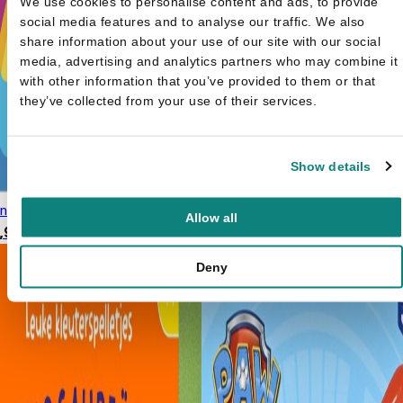
We use cookies to personalise content and ads, to provide
social media features and to analyse our traffic. We also
share information about your use of our site with our social
media, advertising and analytics partners who may combine it
with other information that you’ve provided to them or that
they’ve collected from your use of their services.
Show details
jn coole tattoos: Eenhoorns
Mijn coole tattoos - Gekke
Allow all
,99
dieren
€
7,99
Deny