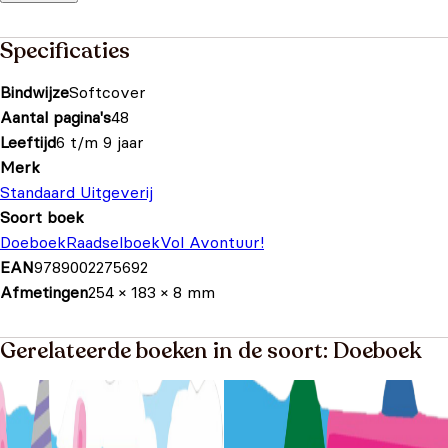
Specificaties
Bindwijze
Softcover
Aantal pagina's
48
Leeftijd
6 t/m 9 jaar
Merk
Standaard Uitgeverij
Soort boek
Doeboek
Raadselboek
Vol Avontuur!
EAN
9789002275692
Afmetingen
254 × 183 × 8 mm
Gerelateerde boeken in de soort: Doeboek