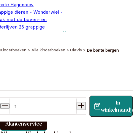
nate Hagenouw
appige dieren - Wonderwiel -
ak met de boven- en
erlijven 25 grappige
Oorspronkelijke
Huidige
mbinaties
€
7,99
€
9,99
prijs was:
prijs is:
€9,99.
€7,99.
Kinderboeken
>
Alle kinderboeken
>
Clavis
>
De bonte bergen
Heb je een vraag?
In
Vind binnen no-time antwoord op je vraag op onze
winkelmandj
klantenservice pagina.
Klantenservice