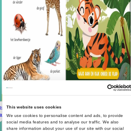
Wie woont hier? In de jungle -
ereerste stapjes - Dieren 18+
This website uses cookies
Wijs aan en kijk onder de flap
Oorspronkelijke prijs
Huidige prijs is:
anden
€
5,99
€
6,99
€
9,99
We use cookies to personalise content and ads, to provide
was: €9,99.
€6,99.
social media features and to analyse our traffic. We also
share information about your use of our site with our social