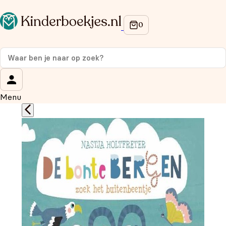
Op de hoogte blijven van onze acties?
Meld je aan voor onze nieuwsbrief en ontvang
10%
korting
op je eerste aankoop!
Wat is je voornaam?
*
Menu
Wat is je e-mailadres?
*
Aanmelden
We gebruiken je gegevens om contact op te nemen, in
overeenstemming met ons
privacybeleid.