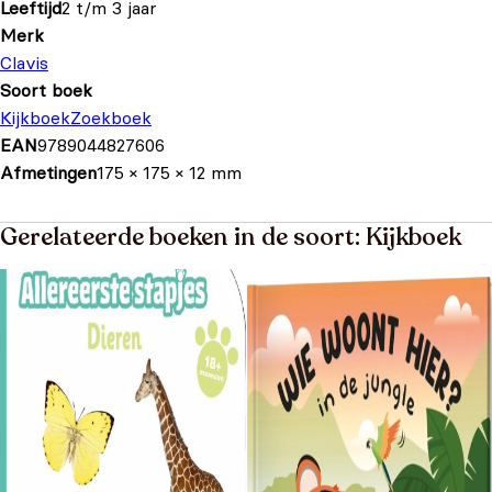
Leeftijd
2 t/m 3 jaar
Merk
Clavis
Soort boek
Kijkboek
Zoekboek
EAN
9789044827606
Afmetingen
175 × 175 × 12 mm
Gerelateerde boeken in de soort: Kijkboek