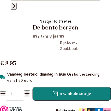
Nastja Holtfreter
De bonte bergen
2 t/m 3 jaar
Kijkboek,
Zoekboek
€ 8,95
Vandaag besteld, dinsdag in huis
Gratis verzending
vanaf 20 euro
In winkelmandje
De bonte bergen aantal
Veilig betalen