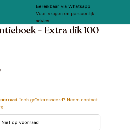
Bereikbaar via Whatsapp
Voor vragen en persoonlijk
advies
tieboek - Extra dik 100
k
oorraad
Toch geïnteresseerd? Neem contact
ce
Niet op voorraad