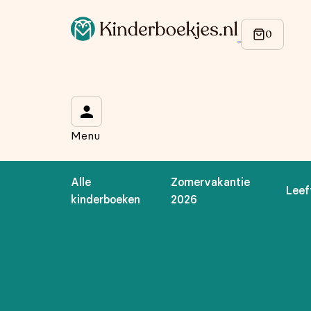
Op de hoogte blijven van onze acties?
Meld je aan voor onze nieuwsbrief en ontvang
10% korti
Wat is je voornaam?
*
Menu
Wat is je e-mailadres?
*
Alle
Zomervakantie
Leef
Aanmelden
kinderboeken
2026
We gebruiken je gegevens om contact op te nemen, in