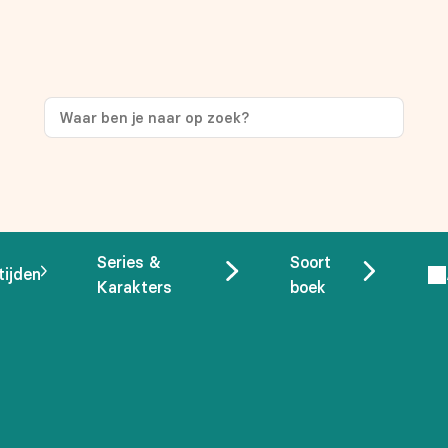
ng
op je eerste aankoop!
Series &
Soort
tijden
Karakters
boek
 overeenstemming met ons
privacybeleid.