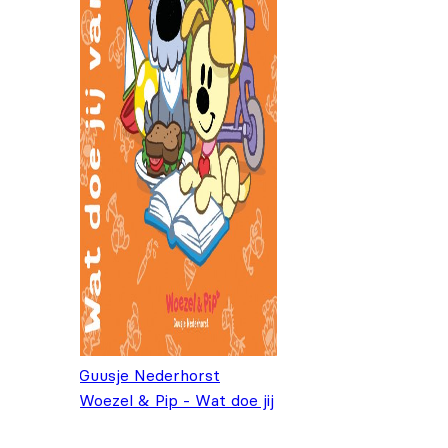
Guusje Nederhorst
Woezel & Pip - Wat doe jij
vandaag?
€
5,99