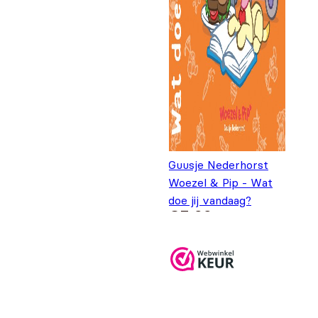
Guusje Nederhorst
Woezel & Pip - Wat
doe jij vandaag?
€
5,99