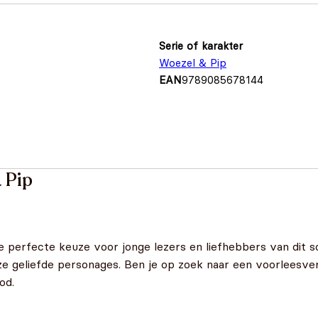
Serie of karakter
Woezel & Pip
EAN
9789085678144
 Pip
de perfecte keuze voor jonge lezers en liefhebbers van dit 
e geliefde personages. Ben je op zoek naar een voorleesve
od.