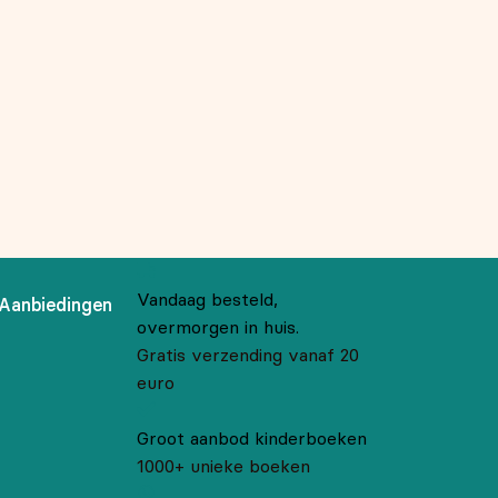
Vandaag besteld,
Aanbiedingen
overmorgen in huis.
Gratis verzending vanaf 20
euro
Groot aanbod kinderboeken
1000+ unieke boeken