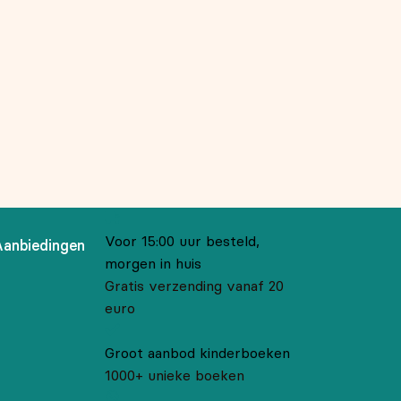
Voor 15:00 uur besteld,
Aanbiedingen
morgen in huis
Gratis verzending vanaf 20
euro
Groot aanbod kinderboeken
1000+ unieke boeken