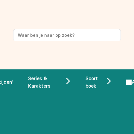
Series &
Soort
tijden
Karakters
boek