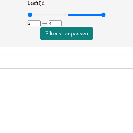
Leeftijd
—
Filters toepassen