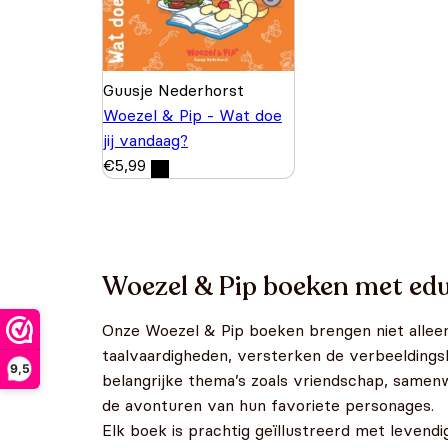
Guusje Nederhorst
Woezel & Pip - Wat doe
jij vandaag?
€
5,99
Woezel & Pip boeken met ed
Onze Woezel & Pip boeken brengen niet alleen
taalvaardigheden, versterken de verbeeldings
9,5
belangrijke thema’s zoals vriendschap, samen
de avonturen van hun favoriete personages.
Elk boek is prachtig geïllustreerd met levend