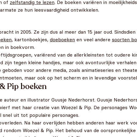
en of
zelfstandig te lezen
. De boeken variëren in moeilijkhei
aarmate ze hun leesvaardigheid ontwikkelen.
cht in 2005. Ze zijn dus al meer dan 15 jaar oud. Sindsdien
oeken
, kartonboekjes,
doeboeken
en veel andere
soorten b
en in boekvorm.
ftijdsgroepen, variërend van de allerkleinsten tot oudere kin
d zijn tegen kleine handjes, maar ook avontuurlijke verhal
 geboden voor andere media, zoals animatieseries en theate
ontmoeten, maar ook op het scherm en in levendige voorstell
 & Pip boeken
e auteur en illustrator Guusje Nederhorst. Guusje Nederhor
ierf met haar creatie van Woezel & Pip. De personages Woe
l snel uit tot populaire personages.
 overleden. Na haar overlijden hebben anderen haar werk vo
ld rondom Woezel & Pip. Het behoud van de oorspronkelijke