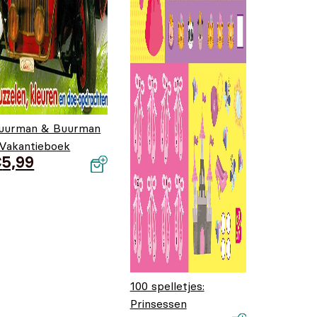
uurman & Buurman
 Vakantieboek
€
5,99
100 spelletjes:
Prinsessen