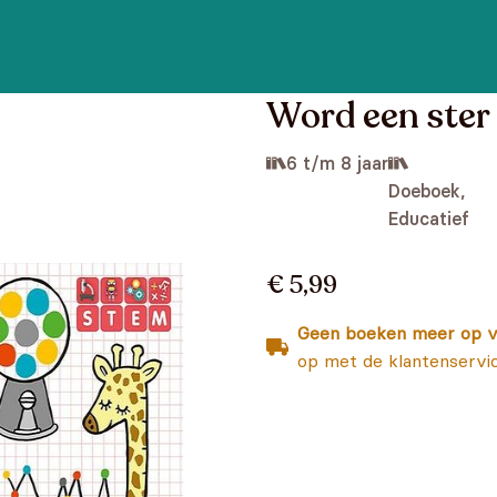
Word een ster
6 t/m 8 jaar
Doeboek,
Educatief
€ 5,99
Geen boeken meer op v
op met de klantenservi