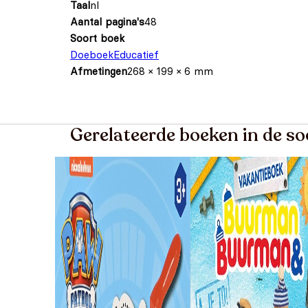
Taal
nl
Aantal pagina's
48
Soort boek
Doeboek
Educatief
Afmetingen
268 × 199 × 6 mm
Gerelateerde boeken in de s