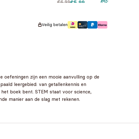
Oorspronkelijke
Huidige prijs is:
€
6,99
€
5,99
prijs was:
€5,99.
€6,99.
Veilig betalen
De oefeningen zijn een mooie aanvulling op de
paald leergebied: van getallenkennis en
n het boek bent. STEM staat voor science,
nde manier aan de slag met rekenen.