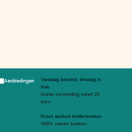
Vandaag besteld, dinsdag in
Aanbiedingen
huis
Gratis verzending vanaf 20
euro
Groot aanbod kinderboeken
1000+ unieke boeken