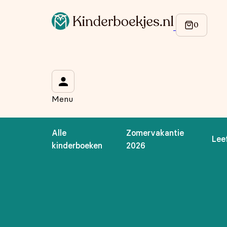
Op de hoogte blijven van onze acties?
Meld je aan voor onze nieuwsbrief en ontvang
10% korti
Wat is je voornaam?
*
Menu
Wat is je e-mailadres?
*
Alle
Zomervakantie
Lee
Aanmelden
kinderboeken
2026
We gebruiken je gegevens om contact op te nemen, in