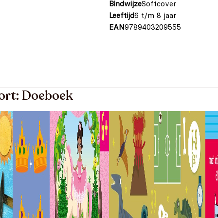
Bindwijze
Softcover
Leeftijd
6 t/m 8 jaar
EAN
9789403209555
oort: Doeboek