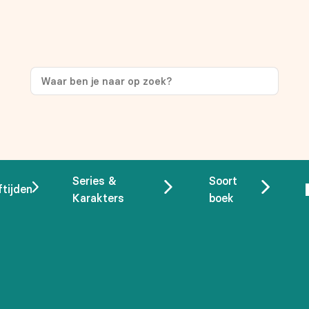
ng
op je eerste aankoop!
Series &
Soort
ftijden
Karakters
boek
 overeenstemming met ons
privacybeleid.