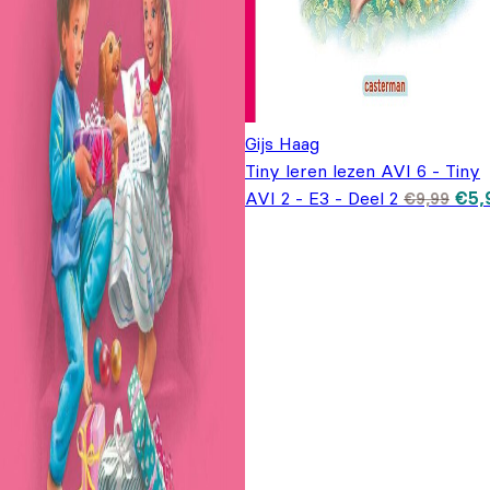
Gijs Haag
Tiny leren lezen AVI 6 - Tiny
Oors
AVI 2 - E3 - Deel 2
€
5,
€
9,99
prij
€9,