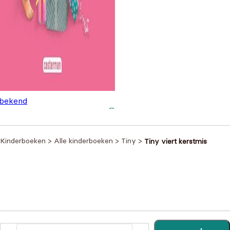
bekend
ny en de Kerstman
€
6,99
Kinderboeken
>
Alle kinderboeken
>
Tiny
>
Tiny viert kerstmis
Heb je een vraag?