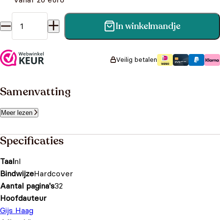
In winkelmandje
Tiny viert kerstmis aantal
Veilig betalen
Samenvatting
Meer lezen
Specificaties
Taal
nl
Bindwijze
Hardcover
Aantal pagina's
32
Hoofdauteur
Gijs Haag