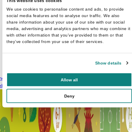
This website uses cookies
We use cookies to personalise content and ads, to provide
social media features and to analyse our traffic. We also
share information about your use of our site with our social
media, advertising and analytics partners who may combine it
with other information that you’ve provided to them or that
they’ve collected from your use of their services.
Show details
ndel van 5 educatieve
Allow all
eboeken - Zonnekind
€
8,99
Deny