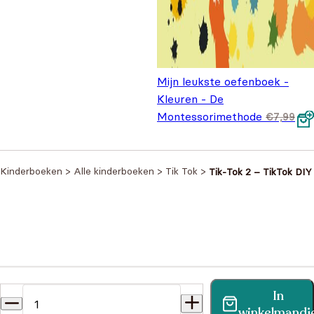
Mijn leukste oefenboek -
Kleuren - De
Montessorimethode
€
7,99
Oorspronkelijke prijs was:
Huidige prijs is: €5,99.
€
5,99
€7,99.
Kinderboeken
>
Alle kinderboeken
>
Tik Tok
>
Tik-Tok 2 – TikTok DIY
Heb je een vraag?
In
Vind binnen no-time antwoord op je vraag op onze
winkelmandj