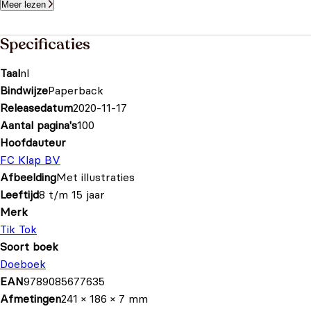
Meer lezen
Specificaties
Taal
nl
Bindwijze
Paperback
Releasedatum
2020-11-17
Aantal pagina's
100
Hoofdauteur
FC Klap BV
Afbeelding
Met illustraties
Leeftijd
8 t/m 15 jaar
Merk
Tik Tok
Soort boek
Doeboek
EAN
9789085677635
Afmetingen
241 × 186 × 7 mm