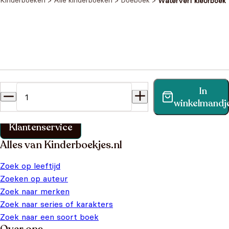
Kinderboeken
>
Alle kinderboeken
>
Doeboek
>
Waterverf kleurboek
Heb je een vraag?
In
Vind binnen no-time antwoord op je vraag op onze
winkelmandj
klantenservice pagina.
Klantenservice
Alles van Kinderboekjes.nl
Zoek op leeftijd
Zoeken op auteur
Zoek naar merken
Zoek naar series of karakters
Zoek naar een soort boek