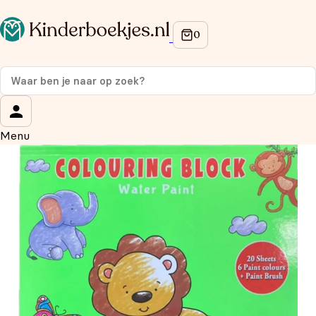
Op de hoogte blijven van onze acties?
Meld je aan voor onze nieuwsbrief en ontvang
10%
korting
op je eerste aankoop!
Wat is je voornaam?
*
Menu
Wat is je e-mailadres?
*
Aanmelden
We gebruiken je gegevens om contact op te nemen, in
overeenstemming met ons
privacybeleid.