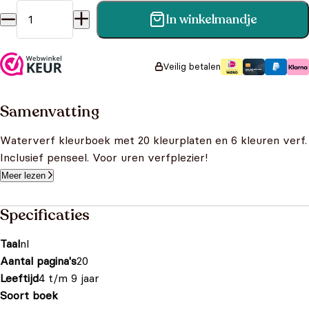
In winkelmandje
Waterverf kleurboek aantal
Veilig betalen
Samenvatting
Waterverf kleurboek met 20 kleurplaten en 6 kleuren verf.
Inclusief penseel. Voor uren verfplezier!
Meer lezen
Specificaties
Taal
nl
Aantal pagina's
20
Leeftijd
4 t/m 9 jaar
Soort boek