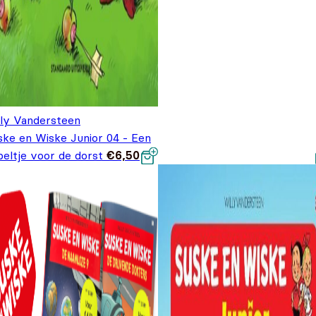
lly Vandersteen
ske en Wiske Junior 04 - Een
peltje voor de dorst
€
6,50