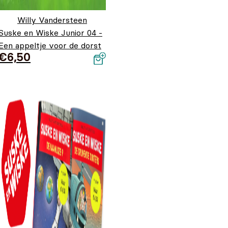
Willy Vandersteen
Suske en Wiske Junior 04 -
Een appeltje voor de dorst
€
6,50