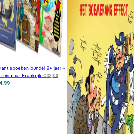
kantieboeken bundel 8+ jaar -
reis naar Frankrijk
€
38,00
spronkelijke prijs was:
Huidige prijs is: €24,99.
4,99
8,00.