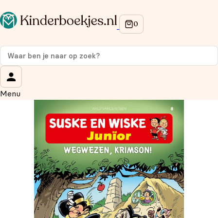
Op de hoogte blijven van onze acties?
Meld je aan voor onze nieuwsbrief en ontvang
10%
korting
op je eerste aankoop!
Wat is je voornaam?
*
Menu
Wat is je e-mailadres?
*
Aanmelden
We gebruiken je gegevens om contact op te nemen, in
overeenstemming met ons
privacybeleid.