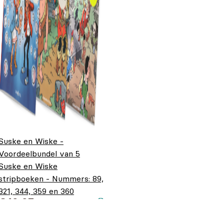
Suske en Wiske -
Voordeelbundel van 5
Suske en Wiske
stripboeken - Nummers: 89,
321, 344, 359 en 360
€
19,95