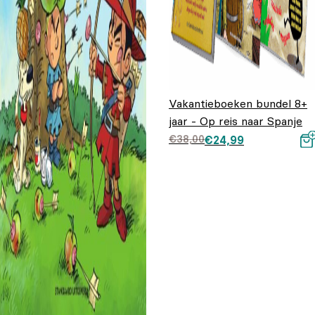
Vakantieboeken bundel 8+
jaar - Op reis naar Spanje
Oorspronkelijke prij
Huidige prijs is:
€
38,00
€
24,99
was: €38,00.
€24,99.