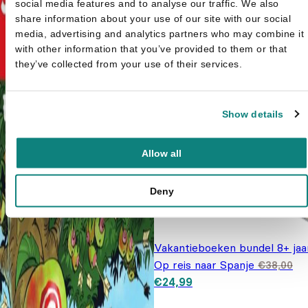
social media features and to analyse our traffic. We also
share information about your use of our site with our social
media, advertising and analytics partners who may combine it
with other information that you’ve provided to them or that
they’ve collected from your use of their services.
Show details
Allow all
Deny
Vakantieboeken bundel 8+ jaa
Op reis naar Spanje
€
38,00
Oorspronkelijke prijs was:
Huidige prijs is: €24,
€
24,99
€38,00.