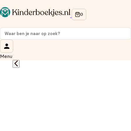
Op de hoogte blijven van onze acties?
Meld je aan voor onze nieuwsbrief en ontvang
10%
korting
op je eerste aankoop!
Wat is je voornaam?
*
Menu
Wat is je e-mailadres?
*
Aanmelden
We gebruiken je gegevens om contact op te nemen, in
overeenstemming met ons
privacybeleid.