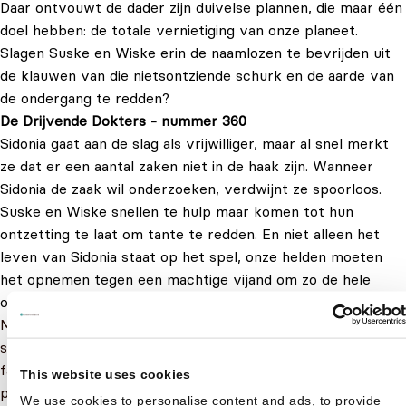
Daar ontvouwt de dader zijn duivelse plannen, die maar één
doel hebben: de totale vernietiging van onze planeet.
Slagen Suske en Wiske erin de naamlozen te bevrijden uit
de klauwen van die nietsontziende schurk en de aarde van
de ondergang te redden?
De Drijvende Dokters - nummer 360
Sidonia gaat aan de slag als vrijwilliger, maar al snel merkt
ze dat er een aantal zaken niet in de haak zijn. Wanneer
Sidonia de zaak wil onderzoeken, verdwijnt ze spoorloos.
Suske en Wiske snellen te hulp maar komen tot hun
ontzetting te laat om tante te redden. En niet alleen het
leven van Sidonia staat op het spel, onze helden moeten
het opnemen tegen een machtige vijand om zo de hele
onderneming te redden.
Met onze voordeelbundel van 5 Suske en Wiske
stripboeken krijg je de kans om kennis te maken met deze
fantastische stripreeks. Deze bundel biedt een uitstekende
This website uses cookies
prijs-kwaliteitverhouding en is perfect voor zowel nieuwe
We use cookies to personalise content and ads, to provide