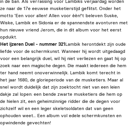
in de ban. Als verrassing voor Lambiks verjaardag worden
ze naar de 17e eeuwse musketierstijd geflitst. Onder het
motto 'Een voor allen! Allen voor èèn!'t beleven Suske,
Wiske, Lambik en Sidonia er de spannendste avonturen met
hun nieuwe vriend Jerom, die in dit album voor het eerst
opduikt.
Het ijzeren Duel - nummer 321
Lambik herontdekt zijn oude
liefde voor de schermkunst. Wanneer hij wordt uitgedaagd
voor een belangrijk duel, wil hij niet verliezen en gaat hij op
zoek naar een magische degen. Die maakt iedereen die hem
ter hand neemt onoverwinnelijk. Lambik komt terecht in
het jaar 1680, de glorieperiode van de musketiers. Maar al
snel wordt duidelijk dat zijn zoektocht niet van een leien
dakje zal lopen: een bende zwarte musketiers die hem op
de hielen zit, een geheimzinnige ridder die de degen voor
zichzelf wil en een leger skeletsoldaten dat van geen
ophouden weet... Een album vol edele schermkunsten en
opwindende gevechten!