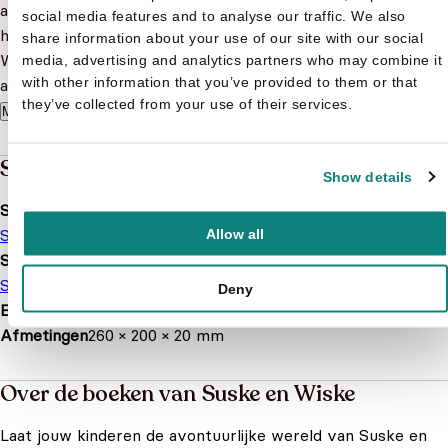
als trouwe fans van de stripboeken. Aarzel niet langer en
social media features and to analyse our traffic. We also
haal vandaag nog onze voordeelbundel van 5 Suske en
share information about your use of our site with our social
Wiske stripboeken in huis, om te genieten van de vele
media, advertising and analytics partners who may combine it
with other information that you’ve provided to them or that
avonturen van Suske en Wiske!
they’ve collected from your use of their services.
Meer lezen
Specificaties
Show details
Serie of karakter
Suske en Wiske
Allow all
Soort boek
Stripboek
Voordeelbundel
Deny
EAN
8720865558134
Afmetingen
260 × 200 × 20 mm
Over de boeken van Suske en Wiske
Laat jouw kinderen de avontuurlijke wereld van Suske en