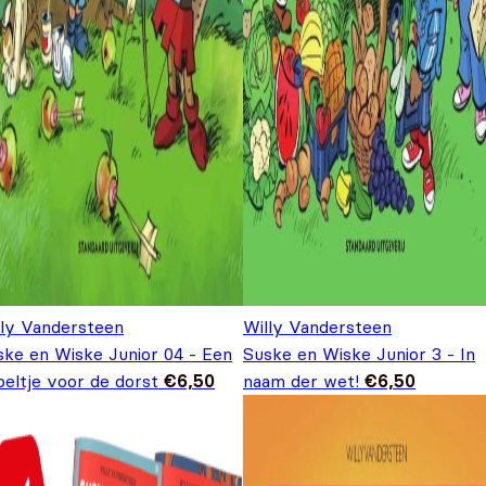
lly Vandersteen
Willy Vandersteen
ske en Wiske Junior 04 - Een
Suske en Wiske Junior 3 - In
peltje voor de dorst
€
6,50
naam der wet!
€
6,50