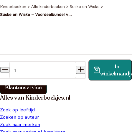
Kinderboeken
>
Alle kinderboeken
>
Suske en Wiske
>
Suske en Wiske – Voordeelbundel van
5 Suske en Wiske stripboeken –
Nummers: 89, 321, 344, 359 en 360
Heb je een vraag?
In
Vind binnen no-time antwoord op je vraag op onze
winkelmandj
klantenservice pagina.
Klantenservice
Alles van Kinderboekjes.nl
Zoek op leeftijd
Zoeken op auteur
Zoek naar merken
Zoek naar series of karakters