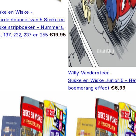
ske en Wiske -
ordeelbundel van 5 Suske en
ske stripboeken - Nummers:
, 137, 232, 237 en 255
€
19,95
Willy Vandersteen
Suske en Wiske Junior 5 - He
boemerang effect
€
6,99