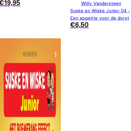
€
19,95
Willy Vandersteen
Suske en Wiske Junior 04 -
Een appeltje voor de dorst
€
6,50