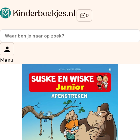
Op de hoogte blijven van onze acties?
Meld je aan voor onze nieuwsbrief en ontvang
10%
korting
op je eerste aankoop!
Wat is je voornaam?
*
Menu
Wat is je e-mailadres?
*
Aanmelden
We gebruiken je gegevens om contact op te nemen, in
overeenstemming met ons
privacybeleid.