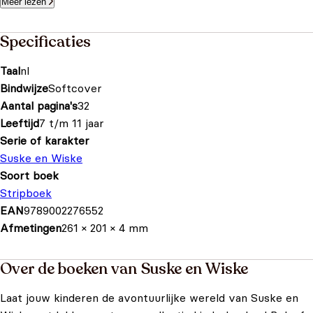
Meer lezen
Specificaties
Taal
nl
Bindwijze
Softcover
Aantal pagina's
32
Leeftijd
7 t/m 11 jaar
Serie of karakter
Suske en Wiske
Soort boek
Stripboek
EAN
9789002276552
Afmetingen
261 × 201 × 4 mm
Over de boeken van Suske en Wiske
Laat jouw kinderen de avontuurlijke wereld van Suske en