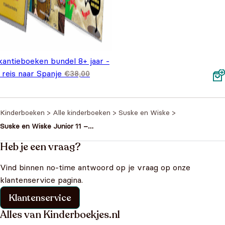
kantieboeken bundel 8+ jaar -
 reis naar Spanje
€
38,00
spronkelijke prijs was: €38,00.
Huidige prijs is: €24,99.
4,99
Kinderboeken
>
Alle kinderboeken
>
Suske en Wiske
>
Suske en Wiske Junior 11 –
Apenstreken
Heb je een vraag?
Vind binnen no-time antwoord op je vraag op onze
klantenservice pagina.
Klantenservice
Alles van Kinderboekjes.nl