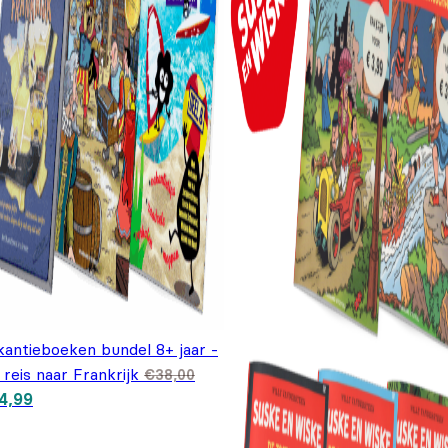
kantieboeken bundel 8+ jaar -
reis naar Frankrijk
€
38,00
spronkelijke prijs was: €38,00.
Huidige prijs is: €24,99.
4,99