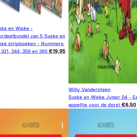
ske en Wiske -
ordeelbundel van 5 Suske en
ske stripboeken - Nummers:
 321, 344, 359 en 360
€
19,95
Willy Vandersteen
Suske en Wiske Junior 04 - E
appeltje voor de dorst
€
6,50