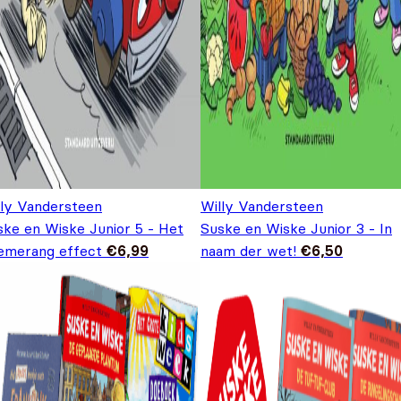
lly Vandersteen
Willy Vandersteen
ske en Wiske Junior 5 - Het
Suske en Wiske Junior 3 - In
emerang effect
€
6,99
naam der wet!
€
6,50