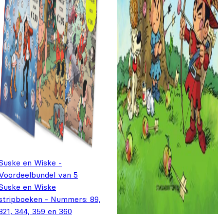
Suske en Wiske -
Voordeelbundel van 5
Suske en Wiske
stripboeken - Nummers: 89,
321, 344, 359 en 360