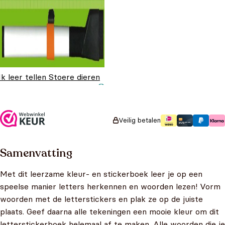
Ik leer tellen Stoere dieren
Oorspronkelijke prijs
Huidige prijs is:
€
8,99
€
7,99
was: €8,99.
€7,99.
Veilig betalen
Samenvatting
Met dit leerzame kleur- en stickerboek leer je op een
speelse manier letters herkennen en woorden lezen! Vorm
woorden met de letterstickers en plak ze op de juiste
plaats. Geef daarna alle tekeningen een mooie kleur om dit
letterstickerboek helemaal af te maken. Alle woorden die je