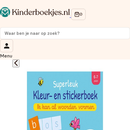
Op de hoogte blijven van onze acties?
Meld je aan voor onze nieuwsbrief en ontvang
10%
korting
op je eerste aankoop!
Wat is je voornaam?
*
Menu
Wat is je e-mailadres?
*
Aanmelden
We gebruiken je gegevens om contact op te nemen, in
overeenstemming met ons
privacybeleid.