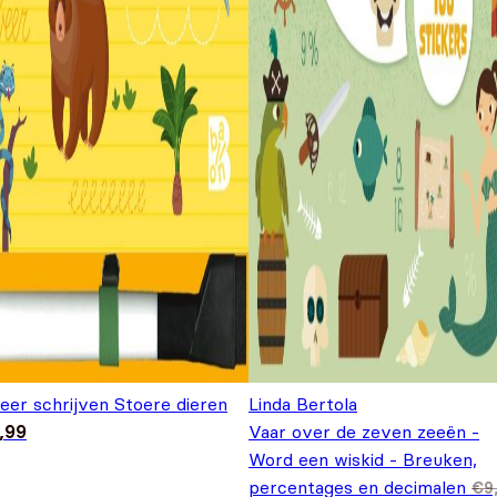
leer schrijven Stoere dieren
Linda Bertola
,99
Vaar over de zeven zeeën -
Word een wiskid - Breuken,
percentages en decimalen
€
9