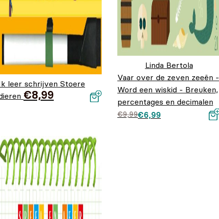
Linda Bertola
Vaar over de zeven zeeën -
Ik leer schrijven Stoere
Word een wiskid - Breuken,
€
8,99
dieren
percentages en decimalen
Oorspronkelijke prij
Huidige prijs is:
€
9,99
€
6,99
was: €9,99.
€6,99.