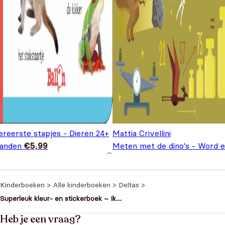
ereerste stapjes - Dieren 24+
Mattia Crivellini
anden
€
5,99
Meten met de dino's - Word 
Oorspronkelijke
Huidige pr
wiskid
€
7,99
€
9,99
prijs was: €9,99
is: €7,99.
Kinderboeken
>
Alle kinderboeken
>
Deltas
>
Superleuk kleur- en stickerboek – Ik
kan al woorden vormen
Heb je een vraag?