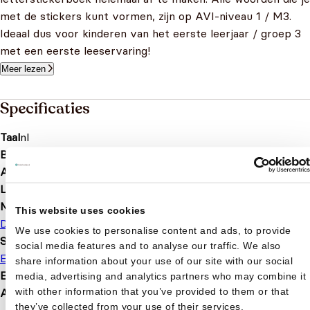
met de stickers kunt vormen, zijn op AVI-niveau 1 / M3.
Ideaal dus voor kinderen van het eerste leerjaar / groep 3
met een eerste leeservaring!
Meer lezen
Specificaties
Taal
nl
Bindwijze
Paperback
Aantal pagina's
32
Leeftijd
6 t/m 7 jaar
Merk
This website uses cookies
Deltas
We use cookies to personalise content and ads, to provide
Soort boek
social media features and to analyse our traffic. We also
Educatief
Kleurboek
Stickerboek
share information about your use of our site with our social
EAN
9789044759860
media, advertising and analytics partners who may combine it
with other information that you’ve provided to them or that
Afmetingen
278 × 211 × 5 mm
they’ve collected from your use of their services.