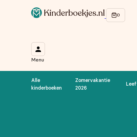
Op de hoogte blijven van onze acties?
Meld je aan voor onze nieuwsbrief en ontvang
10% korti
Wat is je voornaam?
*
Menu
Wat is je e-mailadres?
*
Alle
Zomervakantie
Leef
Aanmelden
kinderboeken
2026
We gebruiken je gegevens om contact op te nemen, in