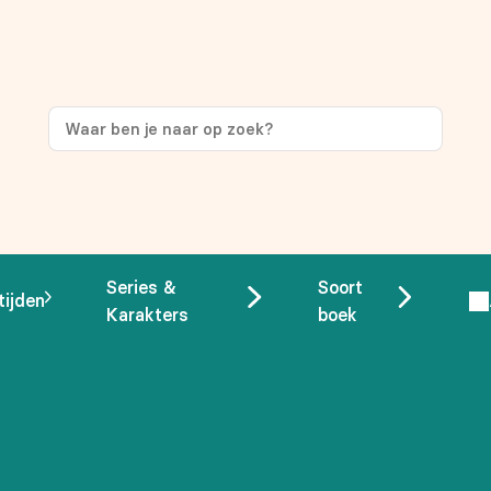
ng
op je eerste aankoop!
Series &
Soort
tijden
Karakters
boek
 overeenstemming met ons
privacybeleid.