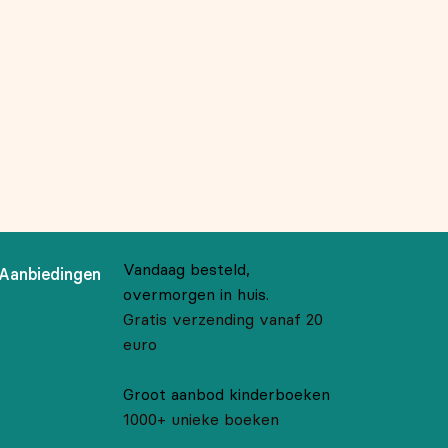
Vandaag besteld,
Aanbiedingen
overmorgen in huis.
Gratis verzending vanaf 20
euro
Groot aanbod kinderboeken
1000+ unieke boeken