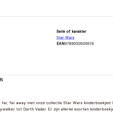
Serie of karakter
Star Wars
EAN
9789030500674
s
y far, far away met onze collectie Star Wars kinderboekjes! 
alker tot Darth Vader. Er zijn allerlei soorten kinderboekje