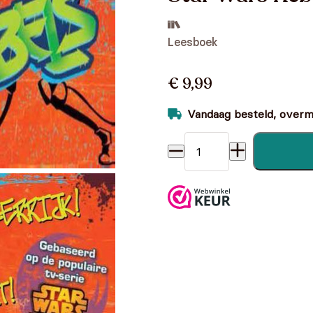
Leesboek
€ 9,99
Vandaag besteld, overmo
Star Wars Rebels leesboek 