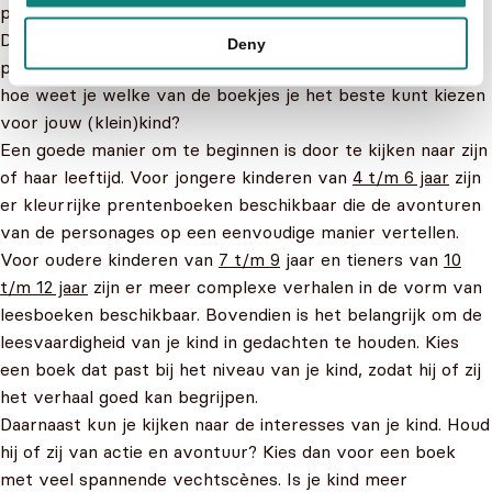
puzzelboeken en
voorleesboeken
over Star Wars.
Daarnaast kun je ook kiezen voor een Star Wars
Deny
puzzelboek of geluidenboek voor de echte kleintjes. Maar
hoe weet je welke van de boekjes je het beste kunt kiezen
voor jouw (klein)kind?
Een goede manier om te beginnen is door te kijken naar zijn
of haar leeftijd. Voor jongere kinderen van
4 t/m 6 jaar
zijn
er kleurrijke prentenboeken beschikbaar die de avonturen
van de personages op een eenvoudige manier vertellen.
Voor oudere kinderen van
7 t/m 9
jaar en tieners van
10
t/m 12 jaar
zijn er meer complexe verhalen in de vorm van
leesboeken beschikbaar. Bovendien is het belangrijk om de
leesvaardigheid van je kind in gedachten te houden. Kies
een boek dat past bij het niveau van je kind, zodat hij of zij
het verhaal goed kan begrijpen.
Daarnaast kun je kijken naar de interesses van je kind. Houd
hij of zij van actie en avontuur? Kies dan voor een boek
met veel spannende vechtscènes. Is je kind meer