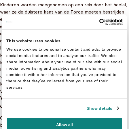
Kinderen worden meegenomen op een reis door het heelal,
waar ze de duistere kant van de Force moeten bestrijden
en het universum moeten redden van de ondergang. Het is
een verhaal van moed, vriendschap en
doorzettingsvermogen dat kinderen inspireert en hen leert
dat ze hun eigen held kunnen zijn.
This website uses cookies
Het lezen van Star Wars boekjes kan kinderen ook veel
We use cookies to personalise content and ads, to provide
leren. Het verhaal gaat over thema’s zoals goed versus
social media features and to analyse our traffic. We also
kwaad, het belang van vriendschap en samenwerking, en
share information about your use of our site with our social
media, advertising and analytics partners who may
het ontdekken van je eigen kracht en talenten. Daarnaast
combine it with other information that you’ve provided to
verbetert het lezen van boeken de leesvaardigheid van
them or that they’ve collected from your use of their
kinderen en helpt het hen om hun woordenschat te
services.
vergroten.
Welk soort Star Wars boekje kies je als
cadeau?
Show details
Op Kinderboekjes.nl zijn er talloze Star Wars kinderboeken
beschikbaar voor jonge lezers, van
prentenboeken
tot
Allow all