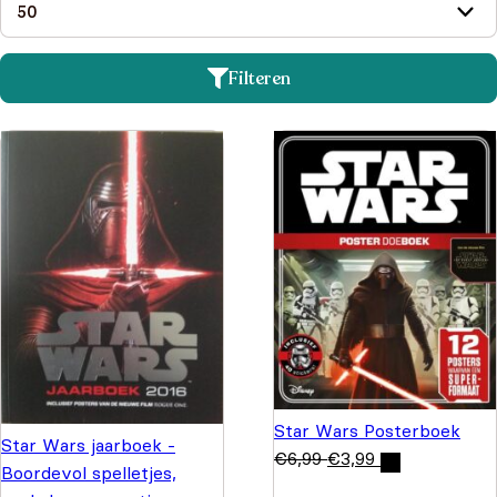
Filteren
Star Wars Posterboek
Star Wars jaarboek -
€
6,99
€
3,99
Boordevol spelletjes,