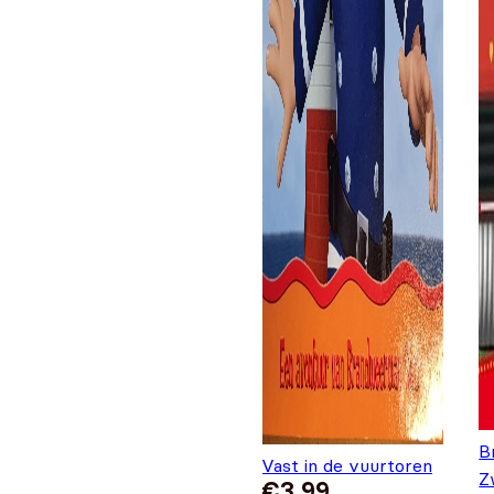
B
Vast in de vuurtoren
Z
€
3,99