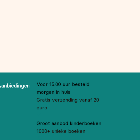
Voor 15:00 uur besteld,
Aanbiedingen
morgen in huis
Gratis verzending vanaf 20
euro
Groot aanbod kinderboeken
1000+ unieke boeken