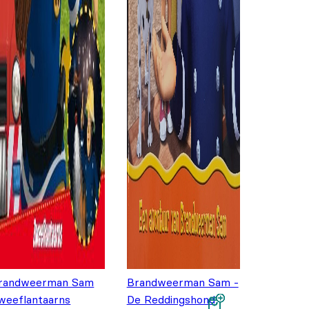
randweerman Sam
Brandweerman Sam -
weeflantaarns
De Reddingshond