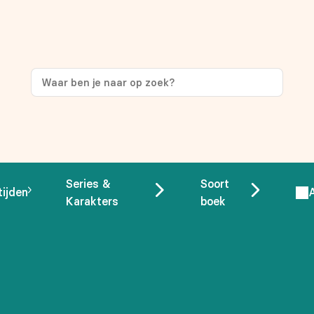
ng
op je eerste aankoop!
Series &
Soort
tijden
Karakters
boek
 overeenstemming met ons
privacybeleid.