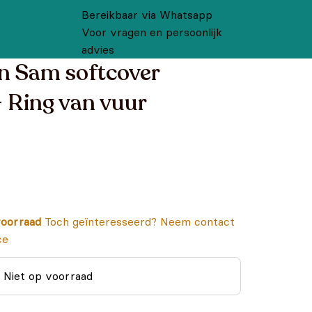
Bereikbaar via Whatsapp
Voor vragen en persoonlijk
advies
 Sam softcover
- Ring van vuur
oorraad
Toch geïnteresseerd? Neem contact
ce
Niet op voorraad