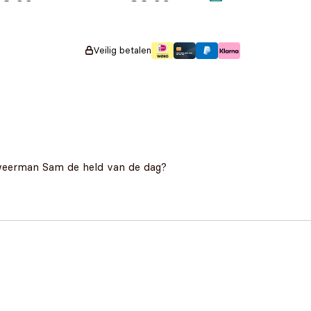
€
3,99
€
3,99
Veilig betalen
dweerman Sam de held van de dag?