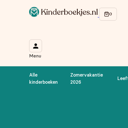
Op de hoogte blijven van onze acties?
Meld je aan voor onze nieuwsbrief en ontvang
10% korti
Wat is je voornaam?
*
Menu
Wat is je e-mailadres?
*
Alle
Zomervakantie
Leef
Aanmelden
kinderboeken
2026
We gebruiken je gegevens om contact op te nemen, in