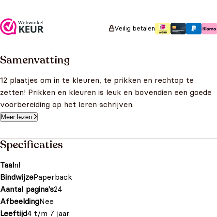
Oorspronkelijke prijs
Huidige prijs is:
was: €3,99.
€2,79.
Veilig betalen
Samenvatting
12 plaatjes om in te kleuren, te prikken en rechtop te
zetten! Prikken en kleuren is leuk en bovendien een goede
voorbereiding op het leren schrijven.
Meer lezen
Specificaties
Taal
nl
Bindwijze
Paperback
Aantal pagina's
24
Afbeelding
Nee
Leeftijd
4 t/m 7 jaar