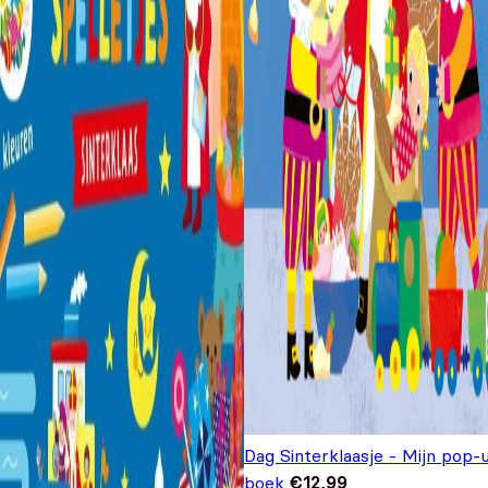
Dag Sinterklaasje - Mijn pop-
boek
€
12,99