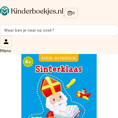
Op de hoogte blijven van onze acties?
Meld je aan voor onze nieuwsbrief en ontvang
10%
korting
op je eerste aankoop!
Wat is je voornaam?
*
Menu
Wat is je e-mailadres?
*
Aanmelden
We gebruiken je gegevens om contact op te nemen, in
overeenstemming met ons
privacybeleid.