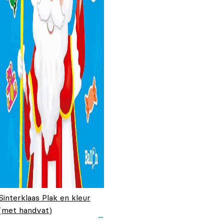
Sinterklaas Plak en kleur
(met handvat)
€
3,99
€
2,79