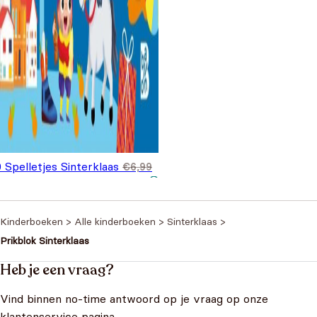
 Spelletjes Sinterklaas
€
6,99
spronkelijke prijs was:
Huidige prijs is: €4,99.
,99
,99.
Kinderboeken
>
Alle kinderboeken
>
Sinterklaas
>
Prikblok Sinterklaas
Heb je een vraag?
Vind binnen no-time antwoord op je vraag op onze
klantenservice pagina.