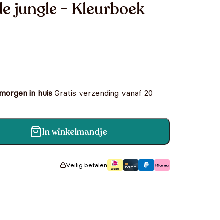
de jungle - Kleurboek
 morgen in huis
Gratis verzending vanaf 20
In winkelmandje
eurboek aantal
Veilig betalen