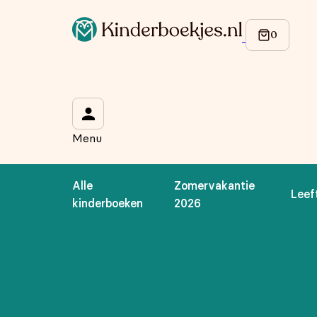
Op de hoogte blijven van onze acties?
Meld je aan voor onze nieuwsbrief en ontvang
10% korti
Wat is je voornaam?
*
Menu
Wat is je e-mailadres?
*
Alle
Zomervakantie
Leef
Aanmelden
kinderboeken
2026
We gebruiken je gegevens om contact op te nemen, in