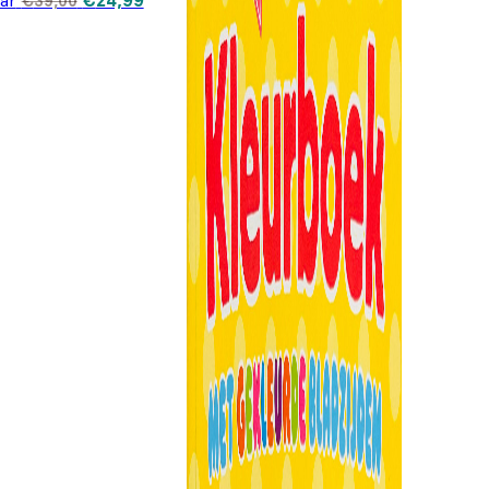
aar
€
24,99
€
39,00