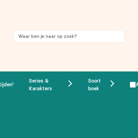
ng
op je eerste aankoop!
Series &
Soort
tijden
Karakters
boek
 overeenstemming met ons
privacybeleid.