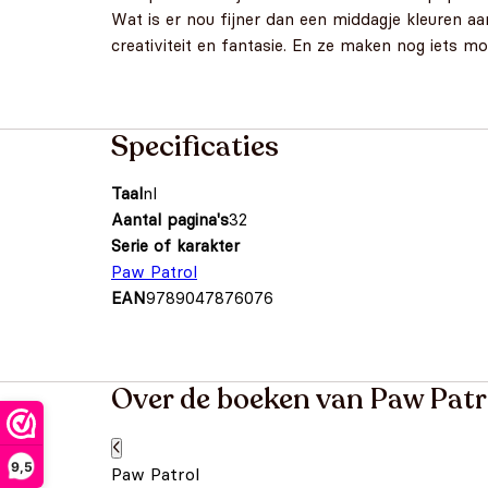
Wat is er nou fijner dan een middagje kleuren a
creativiteit en fantasie. En ze maken nog iets mo
Specificaties
Taal
nl
Aantal pagina's
32
Serie of karakter
Paw Patrol
EAN
9789047876076
Over de boeken van Paw Patr
9,5
Paw Patrol