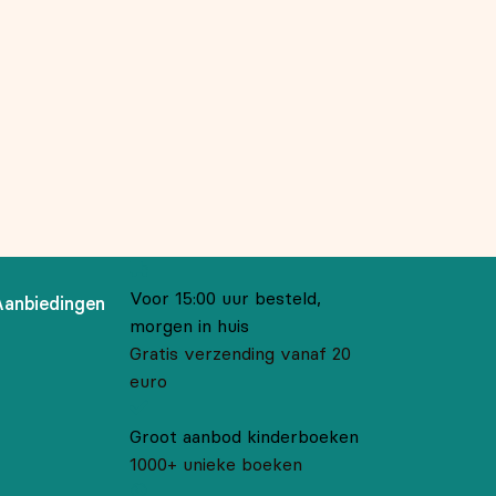
Voor 15:00 uur besteld,
Aanbiedingen
morgen in huis
Gratis verzending vanaf 20
euro
Groot aanbod kinderboeken
1000+ unieke boeken