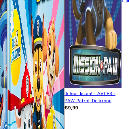
7 j
Ik leer lezen! - AVI E3 -
PAW Patrol, De kroon
€
9,99