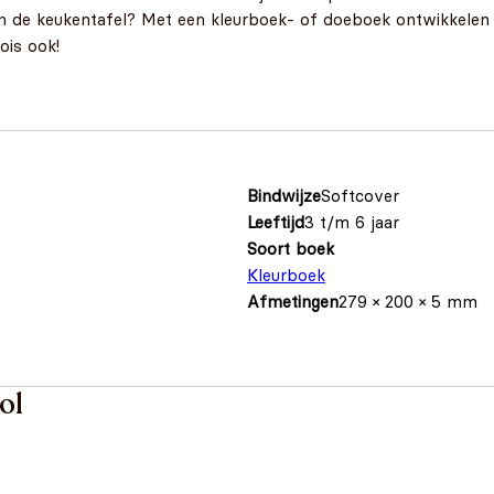
an de keukentafel? Met een kleurboek- of doeboek ontwikkelen 
ois ook!
Bindwijze
Softcover
Leeftijd
3 t/m 6 jaar
Soort boek
Kleurboek
Afmetingen
279 × 200 × 5 mm
ol