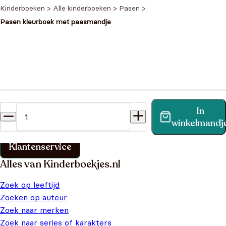
Kinderboeken
>
Alle kinderboeken
>
Pasen
>
Pasen kleurboek met paasmandje
Heb je een vraag?
In
Vind binnen no-time antwoord op je vraag op onze
winkelmandj
klantenservice pagina.
Klantenservice
Alles van Kinderboekjes.nl
Zoek op leeftijd
Zoeken op auteur
Zoek naar merken
Zoek naar series of karakters