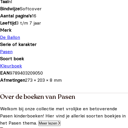
Taal
nl
Bindwijze
Softcover
Aantal pagina's
16
Leeftijd
3 t/m 7 jaar
Merk
De Ballon
Serie of karakter
Pasen
Soort boek
Kleurboek
EAN
9789403209050
Afmetingen
273 × 203 × 8 mm
Over de boeken van Pasen
Welkom bij onze collectie met vrolijke en betoverende
Pasen kinderboeken! Hier vind je allerlei soorten boekjes in
het Pasen thema.
Meer lezen