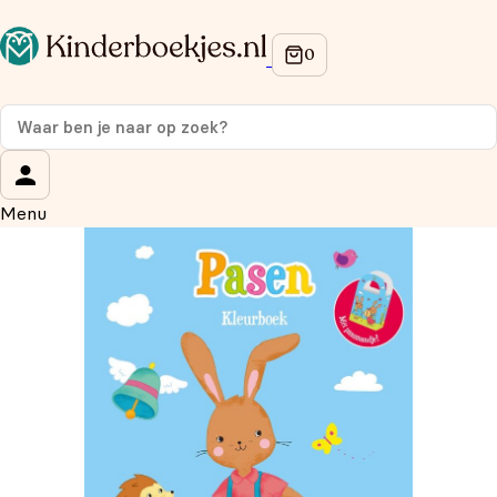
Op de hoogte blijven van onze acties?
Meld je aan voor onze nieuwsbrief en ontvang
10%
korting
op je eerste aankoop!
Wat is je voornaam?
*
Menu
Wat is je e-mailadres?
*
Aanmelden
We gebruiken je gegevens om contact op te nemen, in
overeenstemming met ons
privacybeleid.