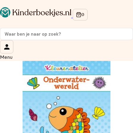
Op de hoogte blijven van onze acties?
Meld je aan voor onze nieuwsbrief en ontvang
10%
korting
op je eerste aankoop!
Wat is je voornaam?
*
Menu
Wat is je e-mailadres?
*
Aanmelden
We gebruiken je gegevens om contact op te nemen, in
overeenstemming met ons
privacybeleid.