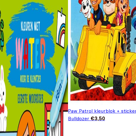
Paw Patrol kleurblok + sticke
Bulldozer
€
3,50