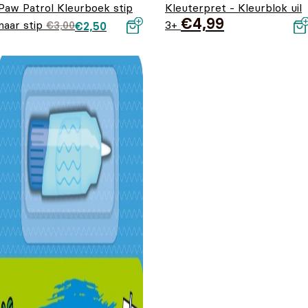
Paw Patrol Kleurboek stip
Kleuterpret - Kleurblok uil
€
4,99
naar stip
Oorspronkelijke
Huidige prijs
3+
€
3,00
€
2,50
prijs was:
is: €2,50.
€3,00.