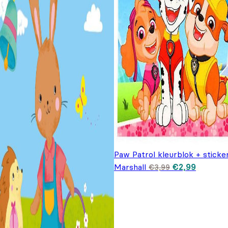
Paw Patrol kleurblok + sticke
Oorspronkelij
Huidige
Marshall
€
2,99
€
3,99
prijs was: €3,
prijs is:
€2,99.