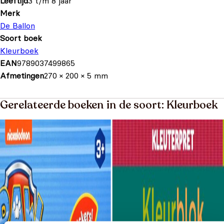
Leeftijd
3 t/m 8 jaar
Merk
De Ballon
Soort boek
Kleurboek
EAN
9789037499865
Afmetingen
270 × 200 × 5 mm
Gerelateerde boeken in de soort: Kleurboek