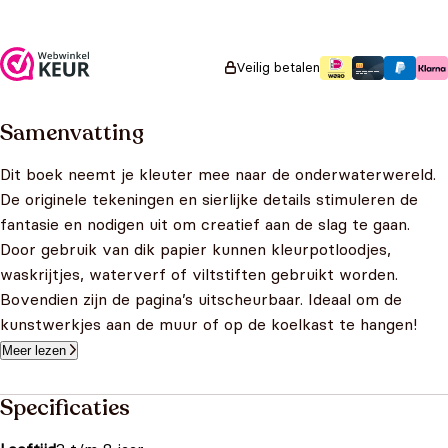
Oorspronkelijke prijs
Huidige prijs is:
€
9,99
€
7,99
was: €9,99.
€7,99.
Veilig betalen
Samenvatting
Dit boek neemt je kleuter mee naar de onderwaterwereld.
De originele tekeningen en sierlijke details stimuleren de
fantasie en nodigen uit om creatief aan de slag te gaan.
Door gebruik van dik papier kunnen kleurpotloodjes,
waskrijtjes, waterverf of viltstiften gebruikt worden.
Bovendien zijn de pagina’s uitscheurbaar. Ideaal om de
kunstwerkjes aan de muur of op de koelkast te hangen!
Meer lezen
Specificaties