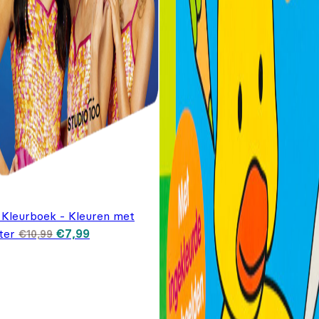
 Kleurboek - Kleuren met
Oorspronkelijke
Huidige prijs
ter
€
7,99
€
10,99
prijs was: €10,99.
is: €7,99.