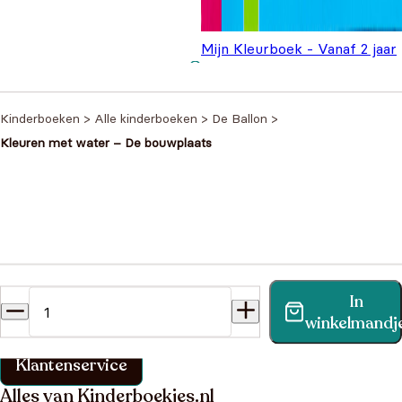
Mijn Kleurboek - Vanaf 2 jaar
Oorspronkelijke prijs
Huidige prijs is:
€
2,99
€
3,99
was: €3,99.
€2,99.
Kinderboeken
>
Alle kinderboeken
>
De Ballon
>
Kleuren met water – De bouwplaats
Heb je een vraag?
In
Vind binnen no-time antwoord op je vraag op onze
winkelmandj
klantenservice pagina.
Klantenservice
Alles van Kinderboekjes.nl