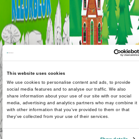
This website uses cookies
We use cookies to personalise content and ads, to provide
social media features and to analyse our traffic. We also
share information about your use of our site with our social
media, advertising and analytics partners who may combine it
Kerstmis - Plakken en kleure
with other information that you’ve provided to them or that
Oorspronkelijke prijs
Huidige prijs is:
€
2,99
€
3,99
they’ve collected from your use of their services.
was: €3,99.
€2,99.
Show details