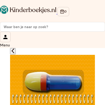
Op de hoogte blijven van onze acties?
Meld je aan voor onze nieuwsbrief en ontvang
10%
korting
op je eerste aankoop!
Wat is je voornaam?
*
Menu
Wat is je e-mailadres?
*
Aanmelden
We gebruiken je gegevens om contact op te nemen, in
overeenstemming met ons
privacybeleid.