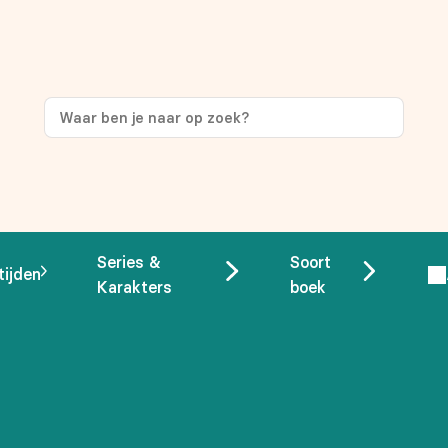
ng
op je eerste aankoop!
Series &
Soort
tijden
Karakters
boek
 overeenstemming met ons
privacybeleid.