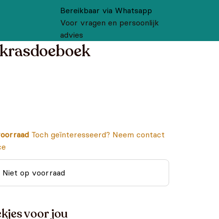
Bereikbaar via Whatsapp
Voor vragen en persoonlijk
advies
 krasdoeboek
oorraad
Toch geïnteresseerd? Neem contact
ce
Niet op voorraad
kjes voor jou