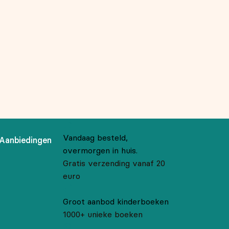
Vandaag besteld,
Aanbiedingen
overmorgen in huis.
Gratis verzending vanaf 20
euro
Groot aanbod kinderboeken
1000+ unieke boeken