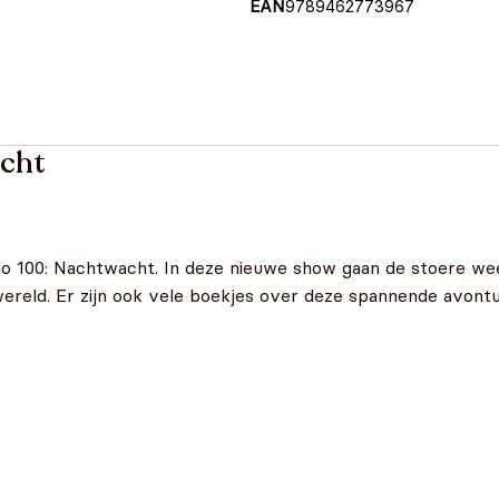
EAN
9789462773967
acht
io 100: Nachtwacht. In deze nieuwe show gaan de stoere we
wereld. Er zijn ook vele boekjes over deze spannende avont