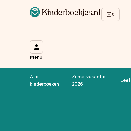
Op de hoogte blijven van onze acties?
Meld je aan voor onze nieuwsbrief en ontvang
10% korti
Wat is je voornaam?
*
Menu
Wat is je e-mailadres?
*
Alle
Zomervakantie
Leef
Aanmelden
kinderboeken
2026
We gebruiken je gegevens om contact op te nemen, in