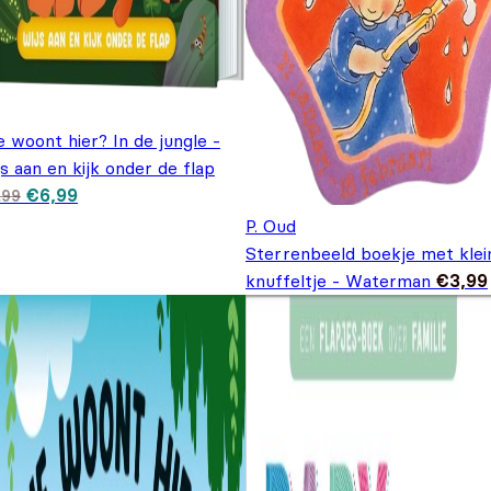
 woont hier? In de jungle -
s aan en kijk onder de flap
Oorspronkelijke prijs was: €9,99.
Huidige prijs is: €6,99.
€
6,99
,99
P. Oud
Sterrenbeeld boekje met klei
knuffeltje - Waterman
€
3,99