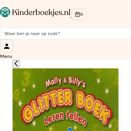
Op de hoogte blijven van onze acties?
Meld je aan voor onze nieuwsbrief en ontvang
10%
korting
op je eerste aankoop!
Wat is je voornaam?
*
Menu
Wat is je e-mailadres?
*
Aanmelden
We gebruiken je gegevens om contact op te nemen, in
overeenstemming met ons
privacybeleid.