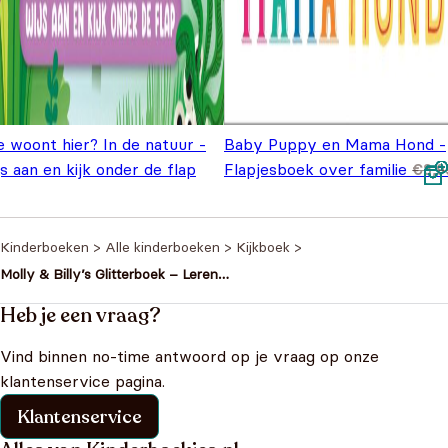
 woont hier? In de natuur -
Baby Puppy en Mama Hond -
s aan en kijk onder de flap
Flapjesboek over familie
€
8,9
Oorspronkelijke prijs was: €9,99.
Huidige prijs is: €6,99.
Oorspronkelijke prijs was:
Huidige prijs is: €6,99.
€
6,99
€
6,99
,99
€8,99.
Kinderboeken
>
Alle kinderboeken
>
Kijkboek
>
Molly & Billy’s Glitterboek – Leren
tellen
Heb je een vraag?
Vind binnen no-time antwoord op je vraag op onze
klantenservice pagina.
Klantenservice