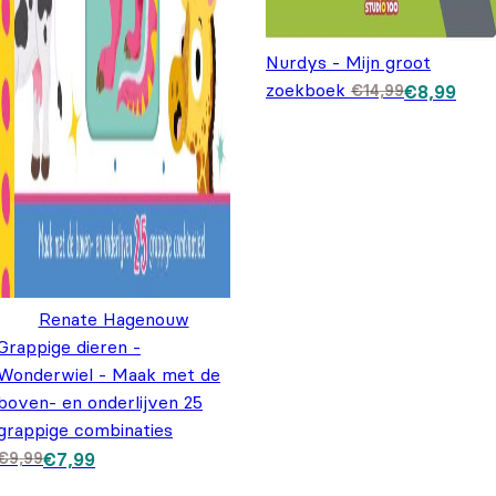
Nurdys - Mijn groot
zoekboek
Oorspronkeli
Huidige
€
14,99
€
8,99
prijs was:
prijs is:
€14,99.
€8,99.
Renate Hagenouw
Grappige dieren -
Wonderwiel - Maak met de
boven- en onderlijven 25
grappige combinaties
Oorspronkelijke prijs was: €9,99.
Huidige prijs is: €7,99.
€
9,99
€
7,99