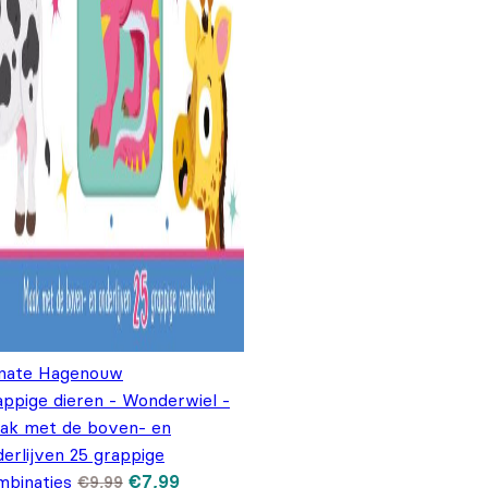
nate Hagenouw
appige dieren - Wonderwiel -
ak met de boven- en
erlijven 25 grappige
Oorspronkelijke prijs was: €9,99.
Huidige prijs is: €7,99.
mbinaties
€
7,99
€
9,99