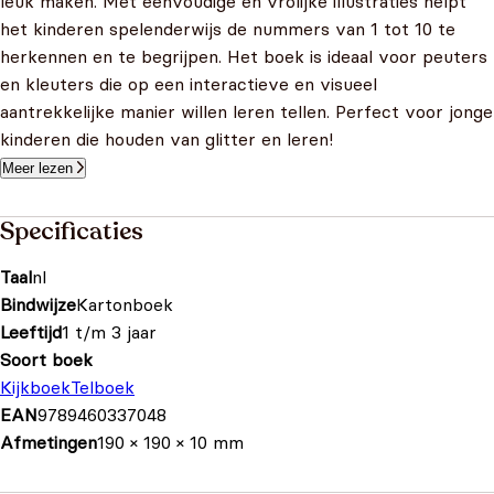
leuk maken. Met eenvoudige en vrolijke illustraties helpt
het kinderen spelenderwijs de nummers van 1 tot 10 te
herkennen en te begrijpen. Het boek is ideaal voor peuters
en kleuters die op een interactieve en visueel
aantrekkelijke manier willen leren tellen. Perfect voor jonge
kinderen die houden van glitter en leren!
Meer lezen
Specificaties
Taal
nl
Bindwijze
Kartonboek
Leeftijd
1 t/m 3 jaar
Soort boek
Kijkboek
Telboek
EAN
9789460337048
Afmetingen
190 × 190 × 10 mm