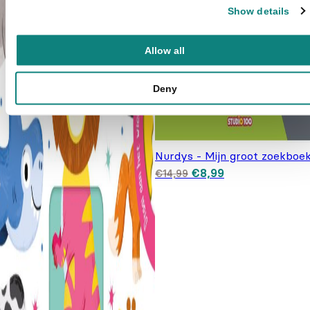
Show details
Allow all
Deny
Nurdys - Mijn groot zoekboe
Oorspronkelijke prijs
Huidige prijs is:
€
8,99
€
14,99
was: €14,99.
€8,99.