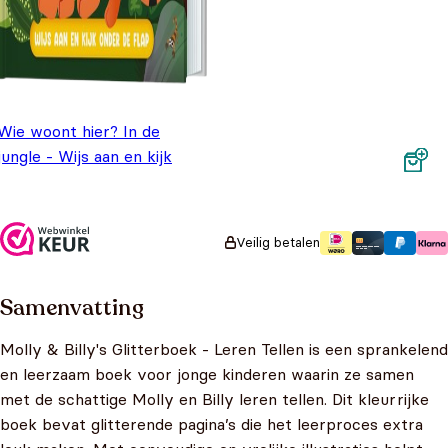
Wie woont hier? In de
jungle - Wijs aan en kijk
onder de flap
Oorspronkelijke prijs was:
Huidige prijs is: €6,99.
€
9,99
€
6,99
€9,99.
Veilig betalen
Samenvatting
Molly & Billy's Glitterboek - Leren Tellen is een sprankelend
en leerzaam boek voor jonge kinderen waarin ze samen
met de schattige Molly en Billy leren tellen. Dit kleurrijke
boek bevat glitterende pagina’s die het leerproces extra