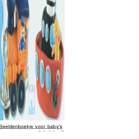
Beeldenboekje voor baby's
€
2,99
- Het transport