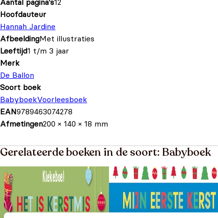
Aantal pagina's
12
Hoofdauteur
Hannah Jardine
Afbeelding
Met illustraties
Leeftijd
1 t/m 3 jaar
Merk
De Ballon
Soort boek
Babyboek
Voorleesboek
EAN
9789463074278
Afmetingen
200 × 140 × 18 mm
Gerelateerde boeken in de soort: Babyboek