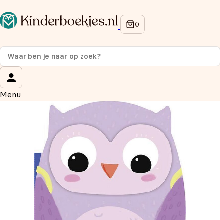
Op de hoogte blijven van onze acties?
Meld je aan voor onze nieuwsbrief en ontvang
10%
korting
op je eerste aankoop!
Wat is je voornaam?
*
Menu
Wat is je e-mailadres?
*
Aanmelden
We gebruiken je gegevens om contact op te nemen, in
overeenstemming met ons
privacybeleid.