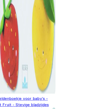
eldenboekje voor baby's -
 Fruit - Stevige bladzijdes
,99