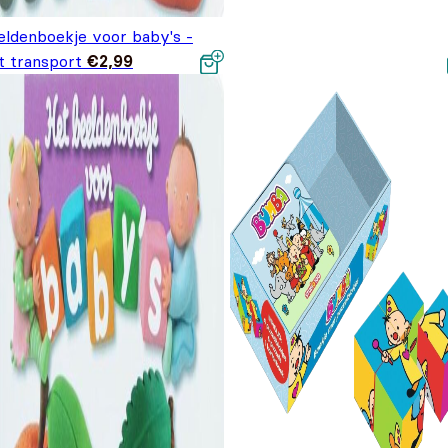
eldenboekje voor baby's -
t transport
€
2,99