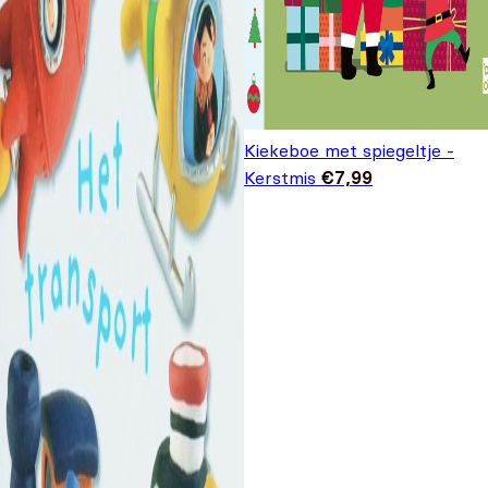
Kiekeboe met spiegeltje -
Kerstmis
€
7,99