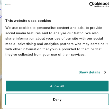
nnah Jardine
Bumba - Vroem, vroem!
€
12,
Oorspronkelijke prijs was:
Huidige prijs is: €9,99.
bes grote avontuur
€
5,99
€
9,99
€12,99.
This website uses cookies
We use cookies to personalise content and ads, to provide
social media features and to analyse our traffic. We also
share information about your use of our site with our social
media, advertising and analytics partners who may combine it
with other information that you’ve provided to them or that
they’ve collected from your use of their services.
Show details
Allow all
Deny