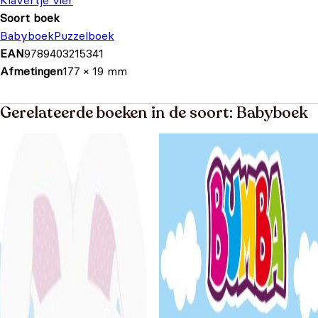
Klavertje vier
Soort boek
Babyboek
Puzzelboek
EAN
9789403215341
Afmetingen
177 × 19 mm
Gerelateerde boeken in de soort: Babyboek