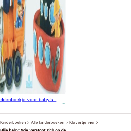
eldenboekje voor baby's -
t transport
€
2,99
Kinderboeken
>
Alle kinderboeken
>
Klavertje vier
>
Blije baby: Wie verstopt zich op de