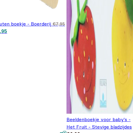
uten boekje - Boerderij
€
7,95
spronkelijke prijs was:
Huidige prijs is: €4,95.
,95
,95.
Beeldenboekje voor baby's -
Het Fruit - Stevige bladzijdes