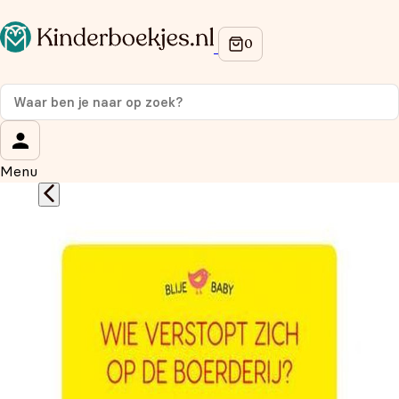
Op de hoogte blijven van onze acties?
Meld je aan voor onze nieuwsbrief en ontvang
10%
korting
op je eerste aankoop!
Wat is je voornaam?
*
Menu
Wat is je e-mailadres?
*
Aanmelden
We gebruiken je gegevens om contact op te nemen, in
overeenstemming met ons
privacybeleid.