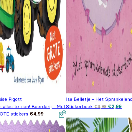
ise Pigott
Isa Belletje - Het Sprankelen
Oorspronke
Huid
 alles te zien! Boerderij - Met
Stickerboek
€
2,99
€
4,99
prijs was:
prijs
OTE stickers
€
4,99
€4,99.
€2,9