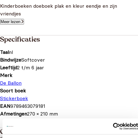
Kinderboeken doeboek plak en kleur eendje en zijn
vriendjes
Meer lezen
Specificaties
Taal
nl
Bindwijze
Softcover
Leeftijd
2 t/m 6 jaar
Merk
De Ballon
Soort boek
Stickerboek
EAN
9789463079181
Afmetingen
270 × 210 mm
Gerelateerde boeken in de soort: