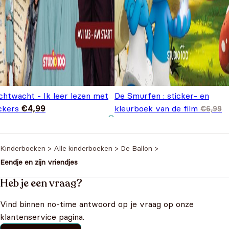
chtwacht - Ik leer lezen met
De Smurfen : sticker- en
ckers
€
4,99
kleurboek van de film
€
6,99
Oorspronkelijke prijs was:
Huidige prijs is: €3,99.
€
3,99
€6,99.
Kinderboeken
>
Alle kinderboeken
>
De Ballon
>
Eendje en zijn vriendjes
Heb je een vraag?
Vind binnen no-time antwoord op je vraag op onze
klantenservice pagina.