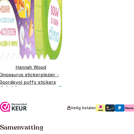
Hannah Wood
Dinosaurus stickerplezier -
Boordevol puffy stickers
€
4,99
Veilig betalen
Samenvatting