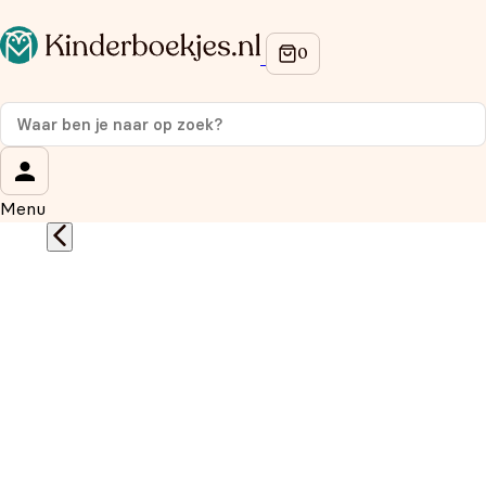
Op de hoogte blijven van onze acties?
Meld je aan voor onze nieuwsbrief en ontvang
10%
korting
op je eerste aankoop!
Wat is je voornaam?
*
Menu
Wat is je e-mailadres?
*
Aanmelden
We gebruiken je gegevens om contact op te nemen, in
overeenstemming met ons
privacybeleid.