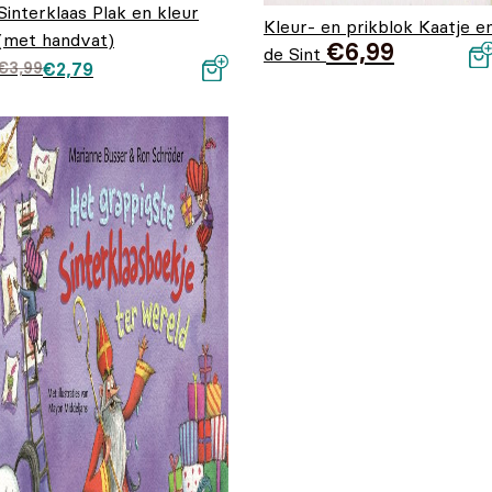
Sinterklaas Plak en kleur
Kleur- en prikblok Kaatje e
(met handvat)
€
6,99
de Sint
Oorspronkelijke prijs
Huidige prijs is:
€
3,99
€
2,79
was: €3,99.
€2,79.