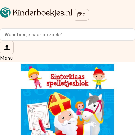
Op de hoogte blijven van onze acties?
Meld je aan voor onze nieuwsbrief en ontvang
10%
korting
op je eerste aankoop!
Wat is je voornaam?
*
Menu
Wat is je e-mailadres?
*
Aanmelden
We gebruiken je gegevens om contact op te nemen, in
overeenstemming met ons
privacybeleid.