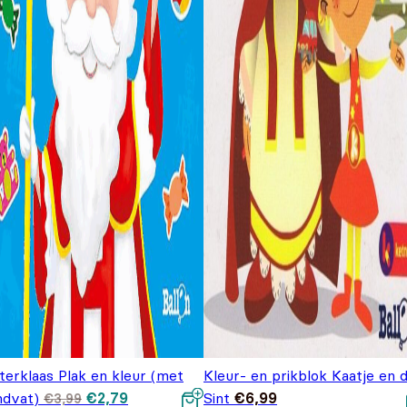
terklaas Plak en kleur (met
Kleur- en prikblok Kaatje en 
Oorspronkelijke
Huidige
ndvat)
€
2,79
Sint
€
6,99
€
3,99