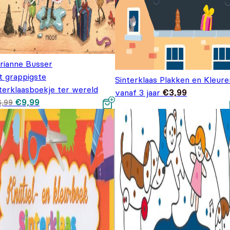
rianne Busser
t grappigste
Sinterklaas Plakken en Kleure
terklaasboekje ter wereld
vanaf 3 jaar
€
3,99
Oorspronkelijke prijs
Huidige prijs is:
€
9,99
6,99
was: €16,99.
€9,99.