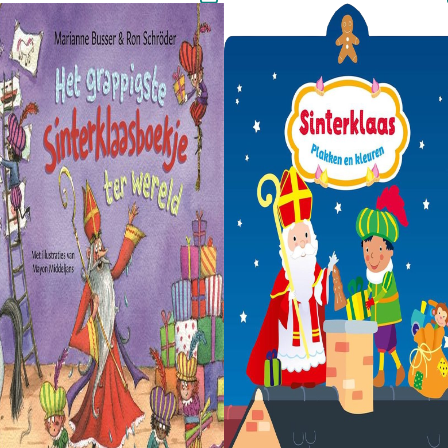
prijs was:
prijs is:
€3,99.
€2,79.