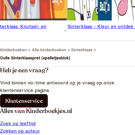
terklaas: Knutsel- en
Sinterklaas - Kleur en ontdek 
eurboek
€
4,99
Magisch kleurboek
€
3,99
Kinderboeken
>
Alle kinderboeken
>
Sinterklaas
>
Dolle Sinterklaaspret (spelletjesblok)
Heb je een vraag?
Vind binnen no-time antwoord op je vraag op onze
klantenservice pagina.
Klantenservice
Alles van Kinderboekjes.nl
Zoek op leeftijd
Zoeken op auteur