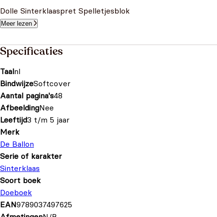
Dolle Sinterklaaspret Spelletjesblok
Meer lezen
Specificaties
Taal
nl
Bindwijze
Softcover
Aantal pagina's
48
Afbeelding
Nee
Leeftijd
3 t/m 5 jaar
Merk
De Ballon
Serie of karakter
Sinterklaas
Soort boek
Doeboek
EAN
9789037497625
Afmetingen
N/B