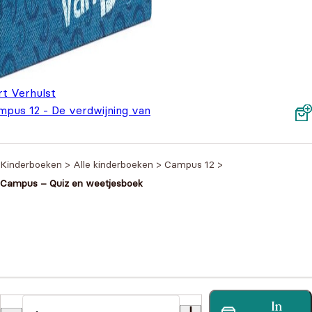
rt Verhulst
mpus 12 - De verdwijning van
€
8,99
Kinderboeken
>
Alle kinderboeken
>
Campus 12
>
Campus – Quiz en weetjesboek
Heb je een vraag?
In