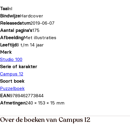
Taal
nl
Bindwijze
Hardcover
Releasedatum
2019-06-07
Aantal pagina's
175
Afbeelding
Met illustraties
Leeftijd
8 t/m 14 jaar
Merk
Studio 100
Serie of karakter
Campus 12
Soort boek
Puzzelboek
EAN
9789462773844
Afmetingen
240 × 153 × 15 mm
Over de boeken van Campus 12