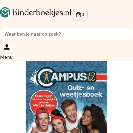
Op de hoogte blijven van onze acties?
Meld je aan voor onze nieuwsbrief en ontvang
10%
korting
op je eerste aankoop!
Wat is je voornaam?
*
Menu
Wat is je e-mailadres?
*
Aanmelden
We gebruiken je gegevens om contact op te nemen, in
overeenstemming met ons
privacybeleid.