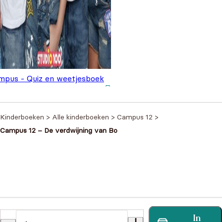
mpus - Quiz en weetjesboek
,99
Kinderboeken
>
Alle kinderboeken
>
Campus 12
>
Campus 12 – De verdwijning van Bo
Heb je een vraag?
In