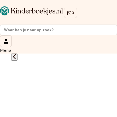
Op de hoogte blijven van onze acties?
Meld je aan voor onze nieuwsbrief en ontvang
10%
korting
op je eerste aankoop!
Wat is je voornaam?
*
Menu
Wat is je e-mailadres?
*
Aanmelden
We gebruiken je gegevens om contact op te nemen, in
overeenstemming met ons
privacybeleid.