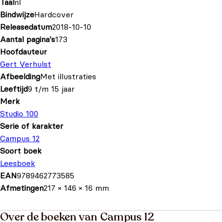
Taal
nl
Bindwijze
Hardcover
Releasedatum
2018-10-10
Aantal pagina's
173
Hoofdauteur
Gert Verhulst
Afbeelding
Met illustraties
Leeftijd
9 t/m 15 jaar
Merk
Studio 100
Serie of karakter
Campus 12
Soort boek
Leesboek
EAN
9789462773585
Afmetingen
217 × 146 × 16 mm
Over de boeken van Campus 12