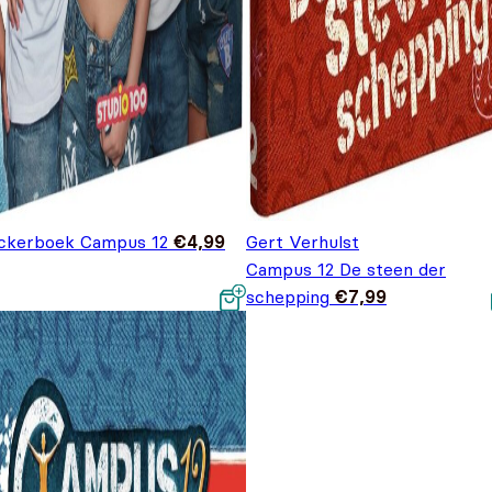
ickerboek Campus 12
€
4,99
Gert Verhulst
Campus 12 De steen der
schepping
€
7,99