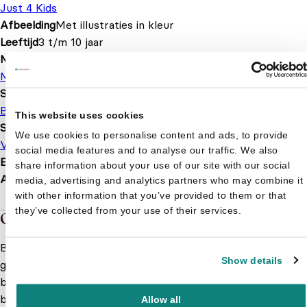
Just 4 Kids
Afbeelding
Met illustraties in kleur
Leeftijd
3 t/m 10 jaar
Merk
Memphis Belle
Serie of karakter
Buurman & Buurman
This website uses cookies
Soort boek
We use cookies to personalise content and ads, to provide
Voorleesboek
social media features and to analyse our traffic. We also
EAN
9789463132374
share information about your use of our site with our social
Afmetingen
200 × 170 × 8 mm
media, advertising and analytics partners who may combine it
with other information that you’ve provided to them or that
they’ve collected from your use of their services.
Over de boeken van Buurman & Buurman
Ben je op zoek naar boeken met avontuurlijke verhalen en
Show details
grappige personages? Dan zijn de Buurman en Buurman
boeken een absolute aanrader. In deze kleurrijke en vrolijke
boeken beleven de bekende klussende buurmannen de
Allow all