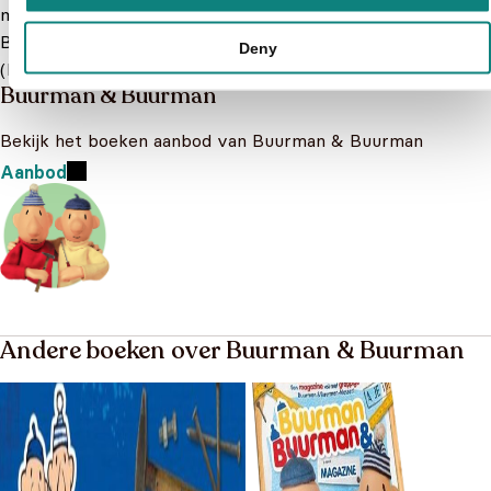
meest hilarische avonturen. Kies het perfecte Buurman en
Buurman boekje uit onze ruime selectie voor jouw
Deny
(klein)kind.
Meer lezen
Buurman & Buurman
Bekijk het boeken aanbod van Buurman & Buurman
Aanbod
Andere boeken over Buurman & Buurman