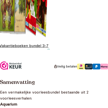
Vakantieboeken bundel 3-7
jaar
Oorspronkelijke
Huidige prijs is:
€
39,00
€
24,99
prijs was:
€24,99.
€39,00.
Veilig betalen
Samenvatting
Een vermakelijke voorleesbundel bestaande uit 2
voorleesverhalen:
Aquarium