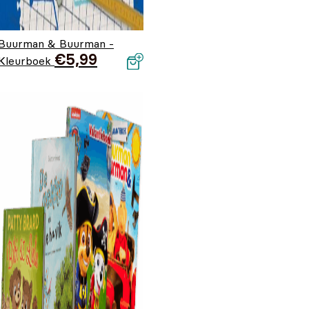
Buurman & Buurman -
€
5,99
Kleurboek