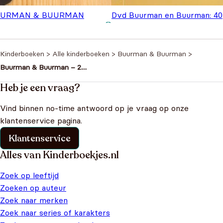
URMAN & BUURMAN
Dvd Buurman en Buurman: 40
Oor
EURBOEK
€
4,99
jaar beste vrienden
€
0
€
5,99
pri
€5,
Kinderboeken
>
Alle kinderboeken
>
Buurman & Buurman
>
Buurman & Buurman – 2
Voorleesverhalen – Aquarium &
Speeltuin – Harde Kaft
Heb je een vraag?
Vind binnen no-time antwoord op je vraag op onze
klantenservice pagina.
Klantenservice
Alles van Kinderboekjes.nl
Zoek op leeftijd
Zoeken op auteur
Zoek naar merken
Zoek naar series of karakters