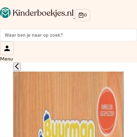
Op de hoogte blijven van onze acties?
Meld je aan voor onze nieuwsbrief en ontvang
10%
korting
op je eerste aankoop!
Wat is je voornaam?
*
Menu
Wat is je e-mailadres?
*
Aanmelden
We gebruiken je gegevens om contact op te nemen, in
overeenstemming met ons
privacybeleid.