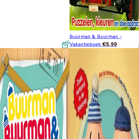
Buurman & Buurman -
Vakantieboek
€
5,99