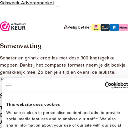
Kidsweek Adventspocket
Oorspronkelijke prijs
Huidige prijs is:
€
10,99
€
7,99
was: €10,99.
€7,99.
Veilig betalen
Samenvatting
Schater en grinnik erop los met deze 300 knotsgekke
moppen. Dankzij het compacte formaat neem je dit boekje
gemakkelijk mee. Zo ben je altijd en overal de leukste.
Meer lezen
Specificaties
This website uses cookies
Taal
nl
We use cookies to personalise content and ads, to provide
Bindwijze
Paperback
social media features and to analyse our traffic. We also
Aantal pagina's
112
share information about your use of our site with our social