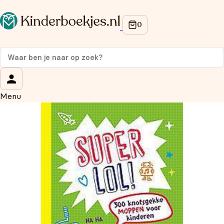
Op de hoogte blijven van onze acties?
Meld je aan voor onze nieuwsbrief en ontvang
10%
korting
op je eerste aankoop!
Wat is je voornaam?
*
Menu
Wat is je e-mailadres?
*
Aanmelden
We gebruiken je gegevens om contact op te nemen, in
overeenstemming met ons
privacybeleid.