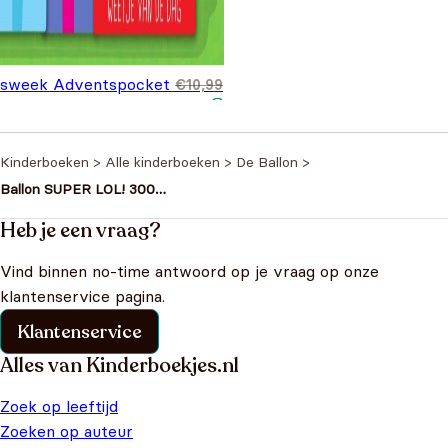
dsweek Adventspocket
€
10,99
spronkelijke prijs was:
Huidige prijs is: €7,99.
,99
0,99.
Kinderboeken
>
Alle kinderboeken
>
De Ballon
>
Ballon SUPER LOL! 300
KNOTSGEKKE MOPPEN
Heb je een vraag?
Vind binnen no-time antwoord op je vraag op onze
klantenservice pagina.
Klantenservice
Alles van Kinderboekjes.nl
Zoek op leeftijd
Zoeken op auteur