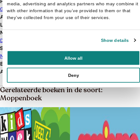
Hoofdauteur
media, advertising and analytics partners who may combine it
Greet Bauweleers
with other information that you’ve provided to them or that
Afbeelding
Met illustraties
they’ve collected from your use of their services.
Leeftijd
7 t/m 13 jaar
Merk
De Ballon
Show details
Soort boek
Moppenboek
Allow all
EAN
9789463070836
Afmetingen
161 × 111 × 10 mm
Deny
Gerelateerde boeken in de soort:
Moppenboek