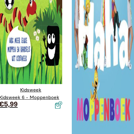
Kidsweek
Kidsweek 6 - Moppenboek
€
5,99