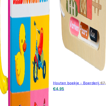
Houten boekje - Boerderij
€
7
Oorspronkelijke prijs was:
Huidige prijs is: €4,95.
€
4,95
€7,95.