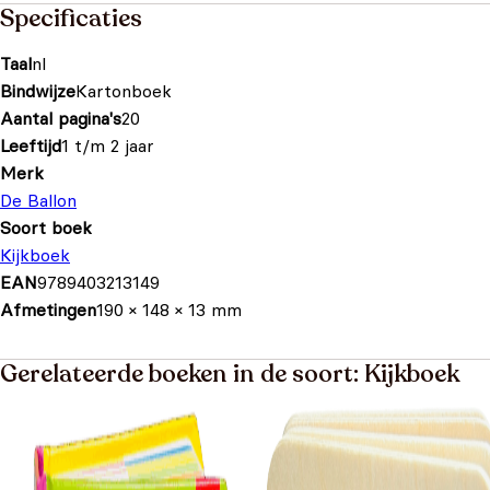
Specificaties
Taal
nl
Bindwijze
Kartonboek
Aantal pagina's
20
Leeftijd
1 t/m 2 jaar
Merk
De Ballon
Soort boek
Kijkboek
EAN
9789403213149
Afmetingen
190 × 148 × 13 mm
Gerelateerde boeken in de soort: Kijkboek