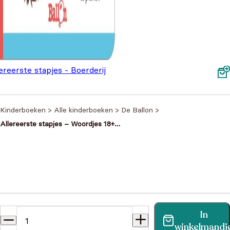
ereerste stapjes - Boerderij
m+
€
5,99
Kinderboeken
>
Alle kinderboeken
>
De Ballon
>
Allereerste stapjes – Woordjes 18+
maanden
Heb je een vraag?
In
Vind binnen no-time antwoord op je vraag op onze
winkelmandj