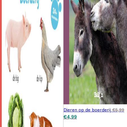
Dieren op de boerderij
€
5,99
Oorspronkelijke prijs was:
Huidige prijs is: €4,99.
€
4,99
€5,99.