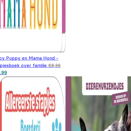
by Puppy en Mama Hond -
pjesboek over familie
€
8,99
spronkelijke prijs was: €8,99.
Huidige prijs is: €6,99.
,99