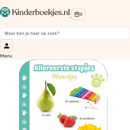
Op de hoogte blijven van onze acties?
Meld je aan voor onze nieuwsbrief en ontvang
10%
korting
op je eerste aankoop!
Wat is je voornaam?
*
Menu
Wat is je e-mailadres?
*
Aanmelden
We gebruiken je gegevens om contact op te nemen, in
overeenstemming met ons
privacybeleid.