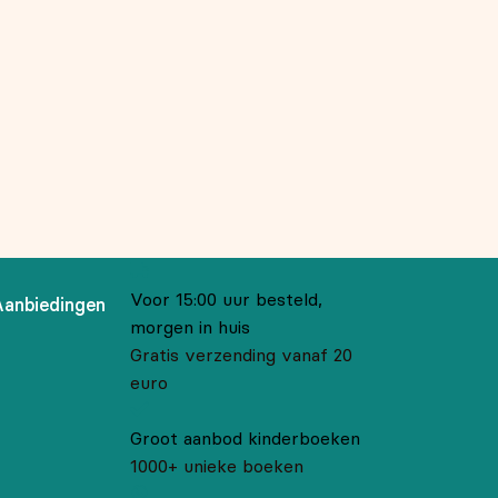
Voor 15:00 uur besteld,
Aanbiedingen
morgen in huis
Gratis verzending vanaf 20
euro
Groot aanbod kinderboeken
1000+ unieke boeken