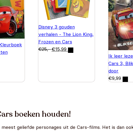
Disney 3 gouden
verhalen - The Lion King,
Frozen en Cars
 Kleurboek
€
25,-
€
15,99
aten
Ik leer lez
Cars 3, Bl
door
€
9,99
Cars boeken houden!
meest geliefde personages uit de Cars-films. Het is dan oo