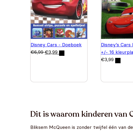
Disney Cars - Doeboek
Disney’s Cars
€
6,99
€
3,99
+/- 16 kleurpl
€
3,99
Dit is waarom kinderen van 
Bliksem McQueen is zonder twijfel één van de 