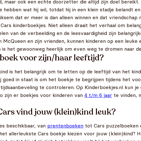
d, maar ook een echte doorzetter die altijd zijn doel bereik
 te hebben wat hij wil, totdat hij in een klein stadje belandt
iksem dat er meer is dan alleen winnen en dat vriendschap mi
Cars kinderboekjes. Niet alleen draait het verhaal om belan
en van de verbeelding en de leesvaardigheid zijn belangrijk
 McQueen en zijn vrienden, kunnen kinderen op een leuke e
is het gewoonweg heerlijk om even weg te dromen naar de 
boek voor zijn/haar leeftijd?
d is het belangrijk om te letten op de leeftijd van het kind 
zij goed in staat is om het boekje te begrijpen tijdens het vo
ftijdsaanbeveling te controleren. Op Kinderboekjes.nl kun j
 Zo zijn er boekjes voor kinderen van
4 t/m 6 jaar
te vinden, 
ars vind jouw (klein)kind leuk?
jes beschikbaar, van
prentenboeken
tot Cars puzzelboeken
 het allerleukste Cars boekje kiezen voor jouw (klein)kind?