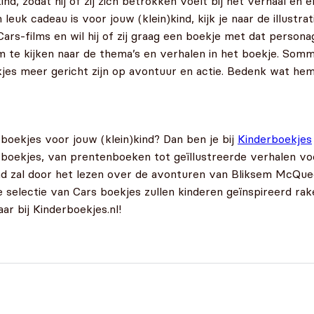
ind, zodat hij of zij zich betrokken voelt bij het verhaal en 
k cadeau is voor jouw (klein)kind, kijk je naar de illustrati
Cars-films en wil hij of zij graag een boekje met dat person
 om te kijken naar de thema’s en verhalen in het boekje. So
jes meer gericht zijn op avontuur en actie. Bedenk wat hem
boekjes voor jouw (klein)kind? Dan ben je bij
Kinderboekjes
s boekjes, van prentenboeken tot geïllustreerde verhalen vo
ind zal door het lezen over de avonturen van Bliksem McQue
selectie van Cars boekjes zullen kinderen geïnspireerd rak
r bij Kinderboekjes.nl!