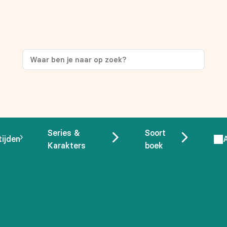
Series &
Soort
tijden
Karakters
boek