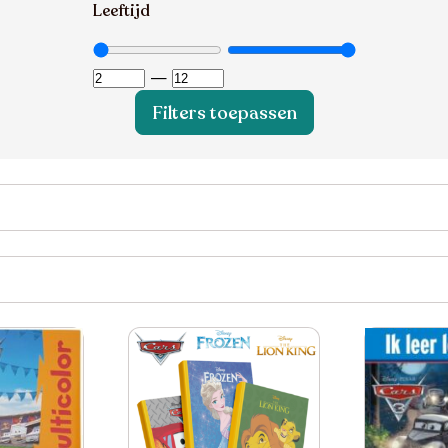
Leeftijd
—
Filters toepassen