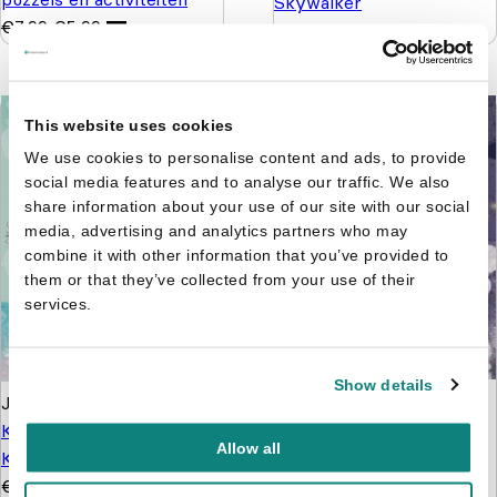
Skywalker
€
7,99
€
5,99
€
8,99
€
6,99
This website uses cookies
We use cookies to personalise content and ads, to provide
social media features and to analyse our traffic. We also
share information about your use of our site with our social
media, advertising and analytics partners who may
combine it with other information that you’ve provided to
them or that they’ve collected from your use of their
services.
Show details
Job Kühlkamp
De
Job Kühlkamp
De
Knorrige Koning 2 - De
Knorrige Koning 1 - De
Allow all
Knorrige Koning knort de
Knorrige Koning
ruimte in
€
16,50