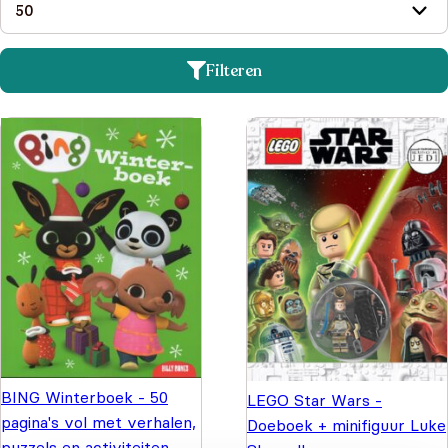
Filteren
BING Winterboek - 50
LEGO Star Wars -
pagina's vol met verhalen,
Doeboek + minifiguur Luke
puzzels en activiteiten