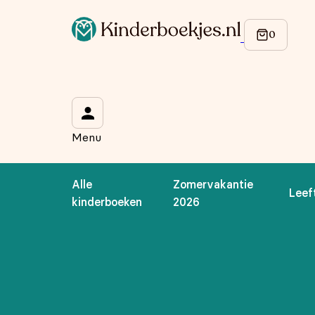
Op de hoogte blijven van onze acties?
Meld je aan voor onze nieuwsbrief en ontvang
10% korti
Wat is je voornaam?
*
Menu
Wat is je e-mailadres?
*
Alle
Zomervakantie
Leef
Aanmelden
kinderboeken
2026
We gebruiken je gegevens om contact op te nemen, in