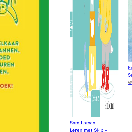
F
S
O
H
€
p
€
€
Sam Loman
Leren met Skip -