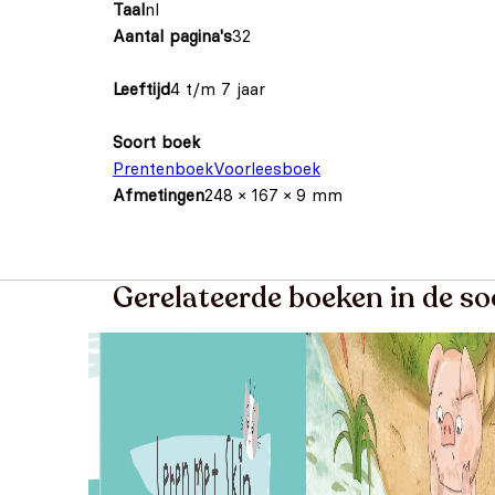
Taal
nl
Aantal pagina's
32
Leeftijd
4 t/m 7 jaar
Soort boek
Prentenboek
Voorleesboek
Afmetingen
248 × 167 × 9 mm
Gerelateerde boeken in de s