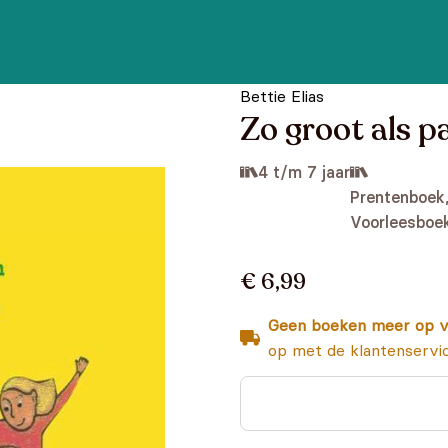
Bettie Elias
Zo groot als p
4 t/m 7 jaar
Prentenboek
Voorleesboe
€ 6,99
Geen boeken meer op v
op met de klantenservi