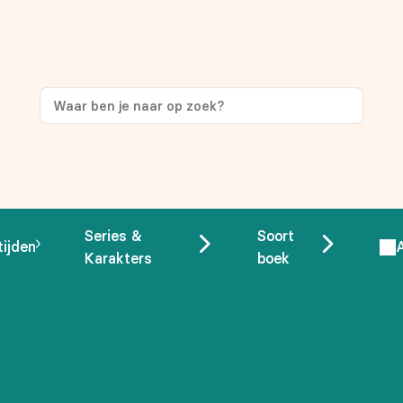
ng
op je eerste aankoop!
Series &
Soort
tijden
Karakters
boek
 overeenstemming met ons
privacybeleid.