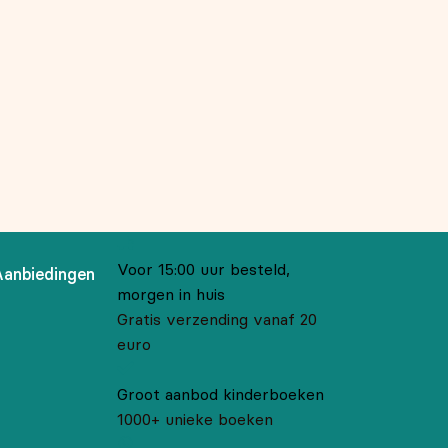
Voor 15:00 uur besteld,
Aanbiedingen
morgen in huis
Gratis verzending vanaf 20
euro
Groot aanbod kinderboeken
1000+ unieke boeken