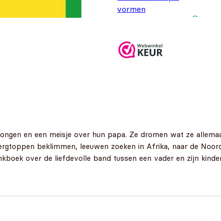
vormen
Oorspronkelijke
Huidige prijs is:
€
15,95
€
9,95
prijs was:
€9,95.
€15,95.
n jongen en een meisje over hun papa. Ze dromen wat ze allema
rgtoppen beklimmen, leeuwen zoeken in Afrika, naar de Noordpo
nkboek over de liefdevolle band tussen een vader en zijn kinde