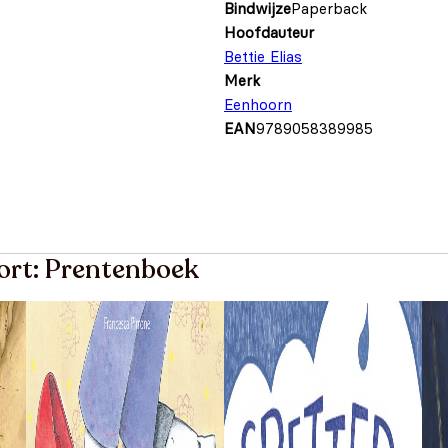
Bindwijze
Paperback
Hoofdauteur
Bettie Elias
Merk
Eenhoorn
EAN
9789058389985
oort: Prentenboek