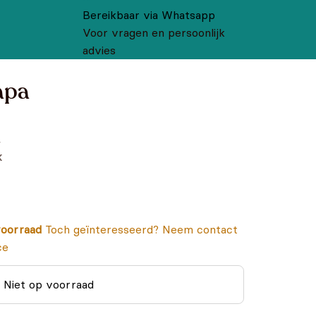
Bereikbaar via Whatsapp
Voor vragen en persoonlijk
advies
apa
,
k
oorraad
Toch geïnteresseerd? Neem contact
ce
Niet op voorraad