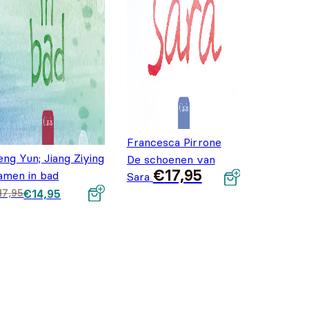
Francesca Pirrone
eng Yun; Jiang Ziying
De schoenen van
€
17,95
amen in bad
Sara
orspronkelijke
uidige prijs is:
17,95
€
14,95
rijs was:
14,95.
17,95.