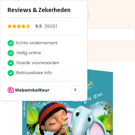
Op de hoogte blijven van onze acties?
Meld je aan voor onze nieuwsbrief en ontvang
10%
korting
op je eerste aankoop!
Wat is je voornaam?
*
Menu
Wat is je e-mailadres?
*
Aanmelden
We gebruiken je gegevens om contact op te nemen,
in overeenstemming met ons
privacybeleid.