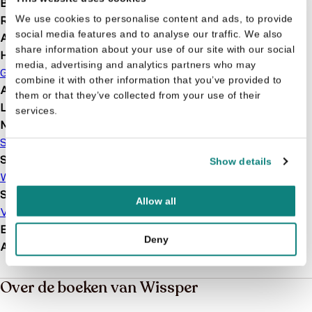
Bindwijze
Hardcover
We use cookies to personalise content and ads, to provide
Releasedatum
2018-01-24
social media features and to analyse our traffic. We also
Aantal pagina's
28
share information about your use of our site with our social
Hoofdauteur
media, advertising and analytics partners who may
Gert Verhulst
combine it with other information that you’ve provided to
Afbeelding
Met illustraties
them or that they’ve collected from your use of their
Leeftijd
3 t/m 9 jaar
services.
Merk
Studio 100
Serie of karakter
Show details
Wissper
Soort boek
Allow all
Voorleesboek
EAN
9789462773028
Deny
Afmetingen
238 × 222 × 10 mm
Over de boeken van Wissper