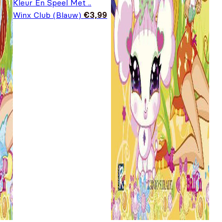
Kleur En Speel Met ..
Winx Club (Blauw)
€
3,99