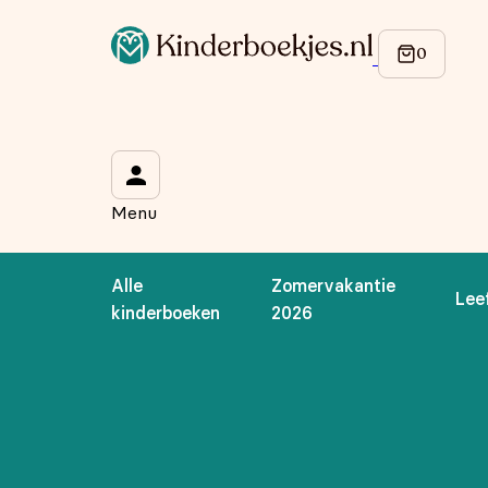
Op de hoogte blijven van onze acties?
Meld je aan voor onze nieuwsbrief en ontvang
10% korti
Wat is je voornaam?
*
Menu
Wat is je e-mailadres?
*
Alle
Zomervakantie
Lee
Aanmelden
kinderboeken
2026
We gebruiken je gegevens om contact op te nemen, in