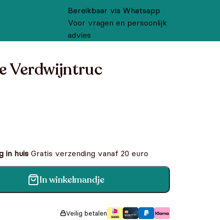
Bereikbaar via Whatsapp
Voor vragen en persoonlijk
advies
e Verdwijntruc
 in huis
Gratis verzending vanaf 20 euro
In winkelmandje
c aantal
Veilig betalen