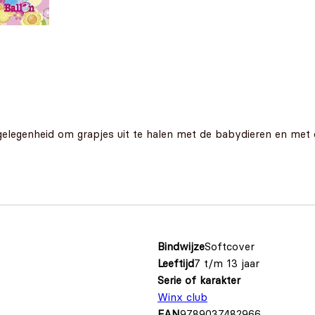
 gelegenheid om grapjes uit te halen met de babydieren en met
Bindwijze
Softcover
Leeftijd
7 t/m 13 jaar
Serie of karakter
Winx club
EAN
9789037482966